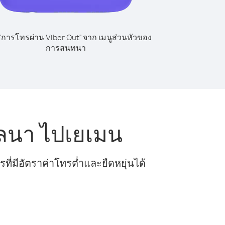
 "การโทรผ่าน Viber Out" จาก เมนูส่วนหัวของ
การสนทนา
ลนา ไปเยเมน
ี่มีอัตราค่าโทรต่ำและยืดหยุ่นได้