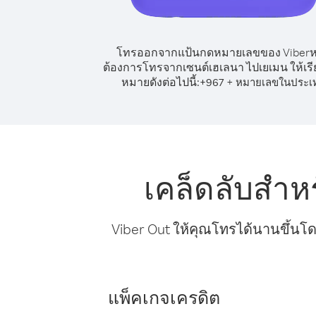
โทรออกจากแป้นกดหมายเลขของ Viber
ต้องการโทรจากเซนต์เฮเลนา ไปเยเมน ให้เร
หมายดังต่อไปนี้:
+
+
967
หมายเลขในประเ
เคล็ดลับสำ
Viber Out ให้คุณโทรได้นานขึ้นโด
แพ็คเกจเครดิต