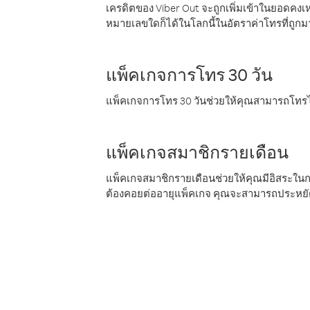
เครดิตของ Viber Out จะถูกเพิ่มเข้าในยอดคงเห
หมายเลขใดก็ได้ในโลกนี้ในอัตราค่าโทรที่ถูก
แพ็คเกจการโทร 30 วัน
แพ็คเกจการโทร 30 วันช่วยให้คุณสามารถโทรไป
แพ็คเกจสมาชิกรายเดือน
แพ็คเกจสมาชิกรายเดือนช่วยให้คุณมีอิสระใน
ต้องคอยต่ออายุแพ็คเกจ คุณจะสามารถประหยัด