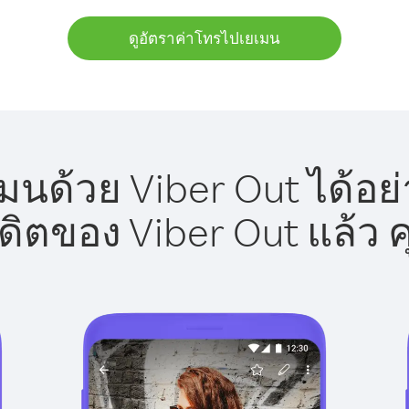
ดูอัตราค่าโทรไปเยเมน
นด้วย Viber Out ได้อย
รดิตของ Viber Out แล้ว