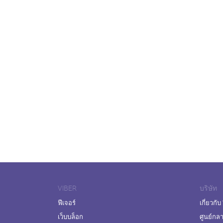
VIBER
บริษัท
ฟีเจอร์
เกี่ยวกับ
เว็บบล็อก
ศูนย์กล