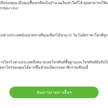
ลือของคุณ เมื่อคุณซื้อเครดิตเป็นจำนวนเงินเท่าใดก็ได้ คุณสามารถใช้
มากของ Viber
ต่างประเทศยังปลายทางที่คุณเลือกได้นาน 30 วัน ในอัตราค่าโทรที่ถู
การโทรไปต่างประเทศถึงหมายเลขโทรศัพท์พื้นฐานและโทรศัพท์มือถือใน
ค่าโทรของคุณได้มากขึ้น ด้วยแพ็คเกจสมาชิกรายเดือนนี้
ค้นหาปลายทางอื่นๆ