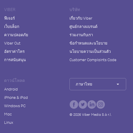
VIBER
บริษัท
ฟีเจอร์
เกี่ยวกับ Viber
เว็บบล็อก
ศูนย์กลางแบรนด์
ความปลอดภัย
ร่วมงานกับเรา
Viber Out
ข้อกำหนดและนโยบาย
อัตราค่าโทร
นโยบายความเป็นส่วนตัว
การสนับสนุน
Customer Complaints Code
ดาวน์โหลด
ภาษาไทย
Android
iPhone & iPad
Windows PC
Mac
©
2026
Viber Media S.à r.l.
Linux