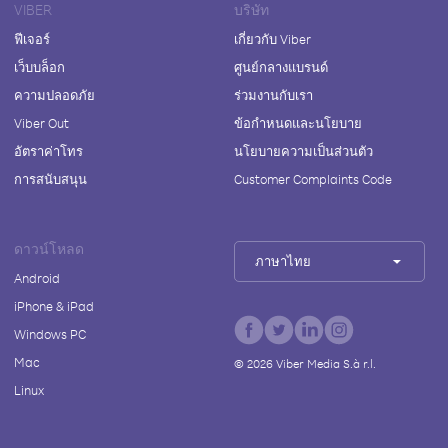
VIBER
บริษัท
ฟีเจอร์
เกี่ยวกับ Viber
เว็บบล็อก
ศูนย์กลางแบรนด์
ความปลอดภัย
ร่วมงานกับเรา
Viber Out
ข้อกำหนดและนโยบาย
อัตราค่าโทร
นโยบายความเป็นส่วนตัว
การสนับสนุน
Customer Complaints Code
ดาวน์โหลด
ภาษาไทย
Android
iPhone & iPad
Windows PC
Mac
©
2026
Viber Media S.à r.l.
Linux