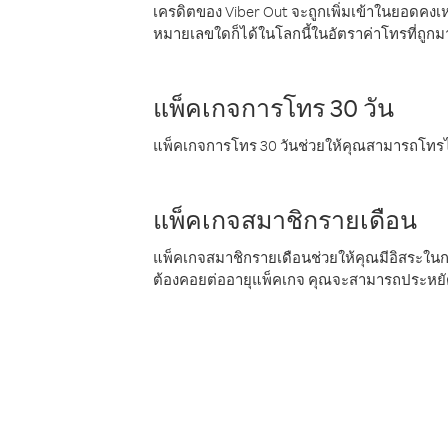
เครดิตของ Viber Out จะถูกเพิ่มเข้าในยอดคงเห
หมายเลขใดก็ได้ในโลกนี้ในอัตราค่าโทรที่ถูก
แพ็คเกจการโทร 30 วัน
แพ็คเกจการโทร 30 วันช่วยให้คุณสามารถโทรไป
แพ็คเกจสมาชิกรายเดือน
แพ็คเกจสมาชิกรายเดือนช่วยให้คุณมีอิสระใน
ต้องคอยต่ออายุแพ็คเกจ คุณจะสามารถประหยัด