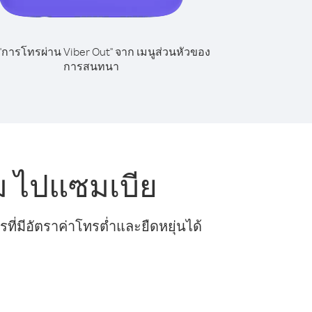
 "การโทรผ่าน Viber Out" จาก เมนูส่วนหัวของ
การสนทนา
ม ไปแซมเบีย
ี่มีอัตราค่าโทรต่ำและยืดหยุ่นได้