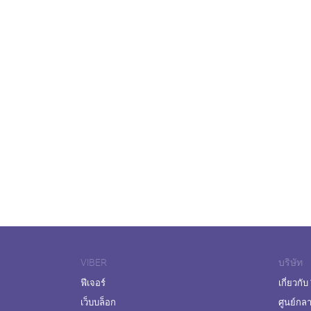
VIBER
บริษัท
ฟีเจอร์
เกี่ยวกับ
เว็บบล็อก
ศูนย์กล