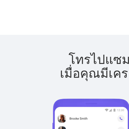
โทรไปแซมเบ
เมื่อคุณมีเค