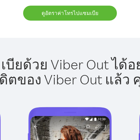
ดูอัตราค่าโทรไปแซมเบีย
ียด้วย Viber Out ได้อ
รดิตของ Viber Out แล้ว