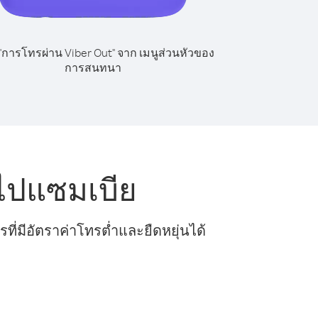
 "การโทรผ่าน Viber Out" จาก เมนูส่วนหัวของ
การสนทนา
ไปแซมเบีย
ี่มีอัตราค่าโทรต่ำและยืดหยุ่นได้