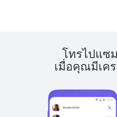
โทรไปแซมเบ
เมื่อคุณมีเค