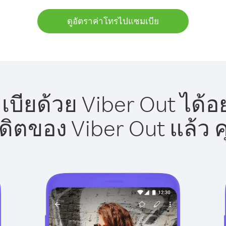
ดูอัตราค่าโทรไปแซมเบีย
ียด้วย Viber Out ได้อ
รดิตของ Viber Out แล้ว