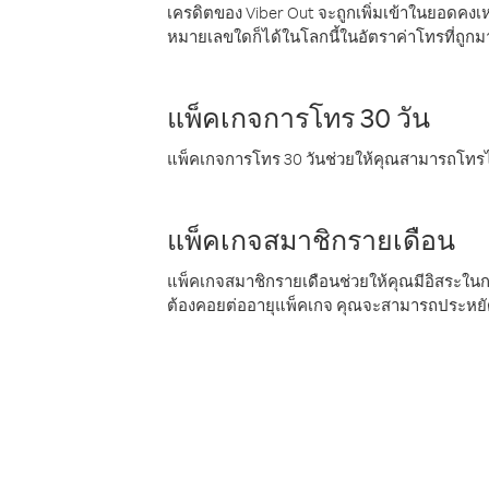
เครดิตของ Viber Out จะถูกเพิ่มเข้าในยอดคงเห
หมายเลขใดก็ได้ในโลกนี้ในอัตราค่าโทรที่ถูก
แพ็คเกจการโทร 30 วัน
แพ็คเกจการโทร 30 วันช่วยให้คุณสามารถโทรไป
แพ็คเกจสมาชิกรายเดือน
แพ็คเกจสมาชิกรายเดือนช่วยให้คุณมีอิสระใน
ต้องคอยต่ออายุแพ็คเกจ คุณจะสามารถประหยัด