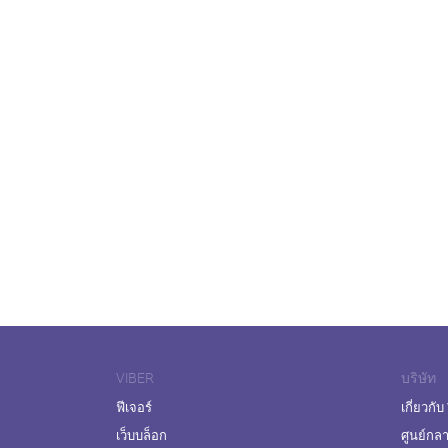
VIBER
บริษัท
ฟีเจอร์
เกี่ยวกับ
เว็บบล็อก
ศูนย์กล