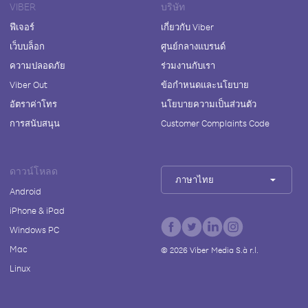
VIBER
บริษัท
ฟีเจอร์
เกี่ยวกับ Viber
เว็บบล็อก
ศูนย์กลางแบรนด์
ความปลอดภัย
ร่วมงานกับเรา
Viber Out
ข้อกำหนดและนโยบาย
อัตราค่าโทร
นโยบายความเป็นส่วนตัว
การสนับสนุน
Customer Complaints Code
ดาวน์โหลด
ภาษาไทย
Android
iPhone & iPad
Windows PC
Mac
©
2026
Viber Media S.à r.l.
Linux