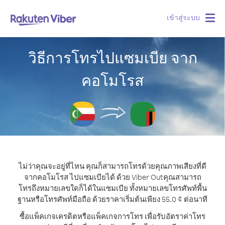
เข้าสู่ระบบ
Togg
navig
วิธีการโทรไปแซมเบีย จาก
คอโมโรส
ไม่ว่าคุณจะอยู่ที่ไหน คุณก็สามารถโทรด้วยคุณภาพเสียงที่ดี
จากคอโมโรส ไปแซมเบียได้ ด้วย Viber Out
คุณสามารถ
โทรถึงหมายเลขใดก็ได้ในแซมเบีย ทั้งหมายเลขโทรศัพท์พื้น
ฐานหรือโทรศัพท์มือถือ ด้วยราคาเริ่มต้นเพียง 55.0 ¢ ต่อนาที
ซื้อแพ็คเกจเครดิตหรือแพ็คเกจการโทร เพื่อรับอัตราค่าโทร