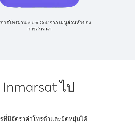
 "การโทรผ่าน Viber Out" จาก เมนูส่วนหัวของ
การสนทนา
 Inmarsat ไป
ี่มีอัตราค่าโทรต่ำและยืดหยุ่นได้