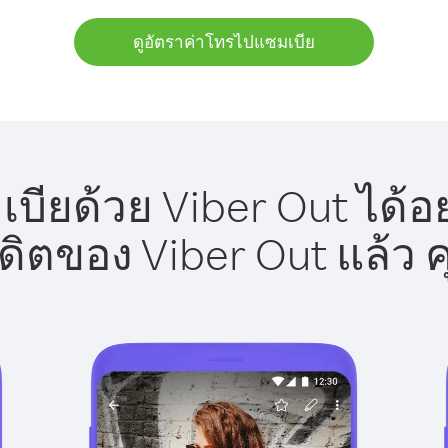
ดูอัตราค่าโทรไปแซมเบีย
ียด้วย Viber Out ได้อ
รดิตของ Viber Out แล้ว