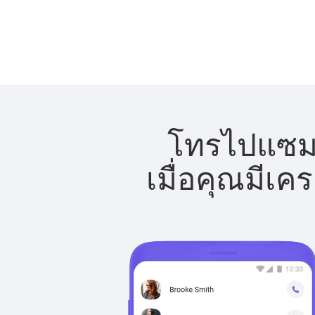
โทรไปแซมเบ
เมื่อคุณมีเค