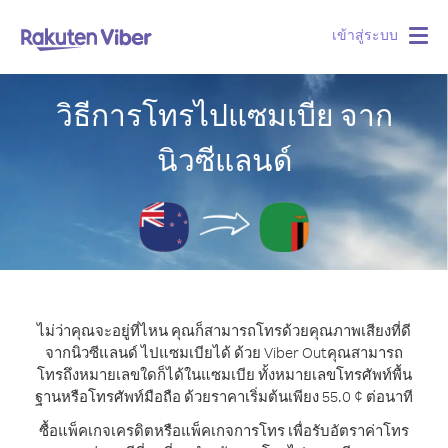
เข้าสู่ระบบ
Togg
navig
วิธีการโทรไปแซมเบีย จาก
นิวซีแลนด์
ไม่ว่าคุณจะอยู่ที่ไหน คุณก็สามารถโทรด้วยคุณภาพเสียงที่ดี
จากนิวซีแลนด์ ไปแซมเบียได้ ด้วย Viber Out
คุณสามารถ
โทรถึงหมายเลขใดก็ได้ในแซมเบีย ทั้งหมายเลขโทรศัพท์พื้น
ฐานหรือโทรศัพท์มือถือ ด้วยราคาเริ่มต้นเพียง 55.0 ¢ ต่อนาที
ซื้อแพ็คเกจเครดิตหรือแพ็คเกจการโทร เพื่อรับอัตราค่าโทร