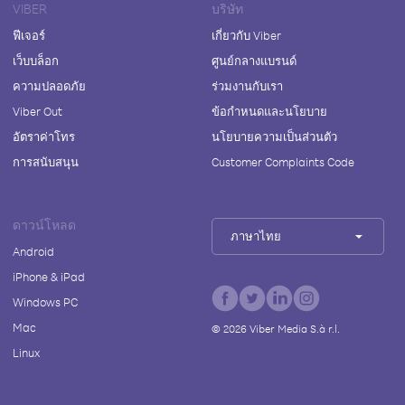
VIBER
บริษัท
ฟีเจอร์
เกี่ยวกับ Viber
เว็บบล็อก
ศูนย์กลางแบรนด์
ความปลอดภัย
ร่วมงานกับเรา
Viber Out
ข้อกำหนดและนโยบาย
อัตราค่าโทร
นโยบายความเป็นส่วนตัว
การสนับสนุน
Customer Complaints Code
ดาวน์โหลด
ภาษาไทย
Android
iPhone & iPad
Windows PC
Mac
©
2026
Viber Media S.à r.l.
Linux