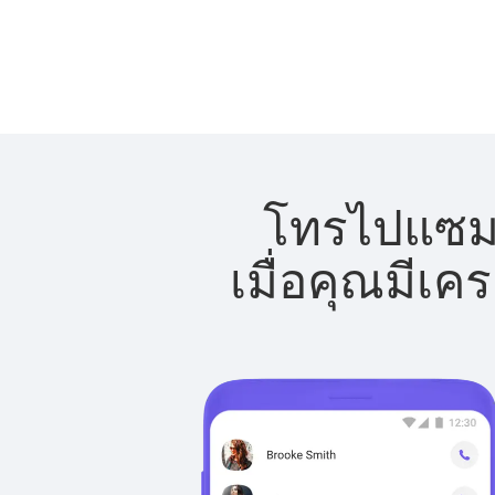
โทรไปแซมเบ
เมื่อคุณมีเค