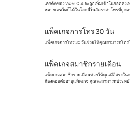
เครดิตของ Viber Out จะถูกเพิ่มเข้าในยอดคงเห
หมายเลขใดก็ได้ในโลกนี้ในอัตราค่าโทรที่ถูก
แพ็คเกจการโทร 30 วัน
แพ็คเกจการโทร 30 วันช่วยให้คุณสามารถโทรไป
แพ็คเกจสมาชิกรายเดือน
แพ็คเกจสมาชิกรายเดือนช่วยให้คุณมีอิสระใน
ต้องคอยต่ออายุแพ็คเกจ คุณจะสามารถประหยัด