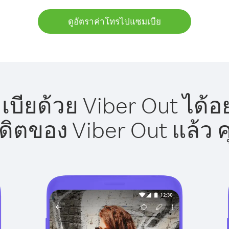
ดูอัตราค่าโทรไปแซมเบีย
ียด้วย Viber Out ได้อ
รดิตของ Viber Out แล้ว