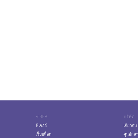
VIBER
บริษัท
ฟีเจอร์
เกี่ยวกับ
เว็บบล็อก
ศูนย์กล