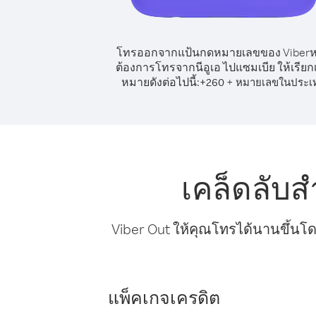
โทรออกจากแป้นกดหมายเลขของ Viber
ต้องการโทรจากนีอูเอ ไปแซมเบีย ให้เรีย
หมายดังต่อไปนี้:
+
+
260
หมายเลขในประเ
เคล็ดลับ
Viber Out ให้คุณโทรได้นานขึ้นโด
แพ็คเกจเครดิต