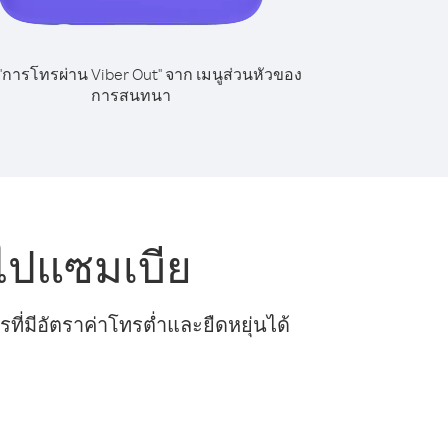
 "การโทรผ่าน Viber Out" จาก เมนูส่วนหัวของ
การสนทนา
ไปแซมเบีย
ี่มีอัตราค่าโทรต่ำและยืดหยุ่นได้