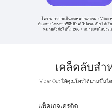
โทรออกจากแป้นกดหมายเลขของ Viber
ต้องการโทรจากฟิลิปปินส์ ไปแซมเบีย ให้เรี
หมายดังต่อไปนี้:
+
+
260
หมายเลขในประเ
เคล็ดลับสำ
Viber Out ให้คุณโทรได้นานขึ้นโด
แพ็คเกจเครดิต