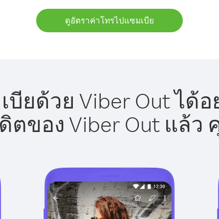
ดูอัตราค่าโทรไปแซมเบีย
ียด้วย Viber Out ได้อ
รดิตของ Viber Out แล้ว