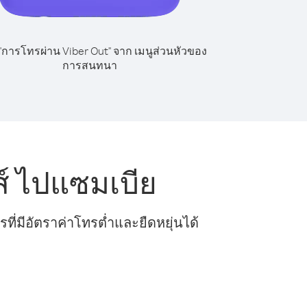
 "การโทรผ่าน Viber Out" จาก เมนูส่วนหัวของ
การสนทนา
์ ไปแซมเบีย
ี่มีอัตราค่าโทรต่ำและยืดหยุ่นได้