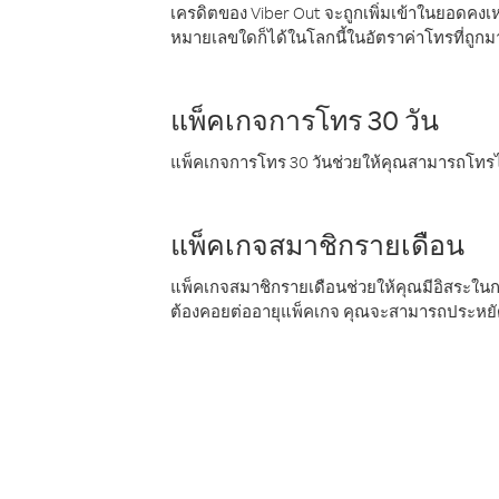
เครดิตของ Viber Out จะถูกเพิ่มเข้าในยอดคงเห
หมายเลขใดก็ได้ในโลกนี้ในอัตราค่าโทรที่ถูก
แพ็คเกจการโทร 30 วัน
แพ็คเกจการโทร 30 วันช่วยให้คุณสามารถโทรไป
แพ็คเกจสมาชิกรายเดือน
แพ็คเกจสมาชิกรายเดือนช่วยให้คุณมีอิสระใน
ต้องคอยต่ออายุแพ็คเกจ คุณจะสามารถประหยัด