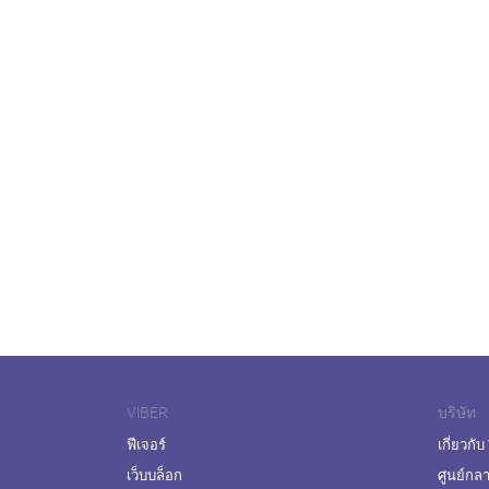
VIBER
บริษัท
ฟีเจอร์
เกี่ยวกับ
เว็บบล็อก
ศูนย์กล