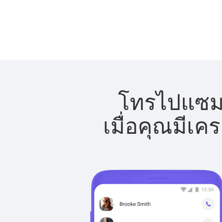
โทรไปแซมเบ
เมื่อคุณมีเค