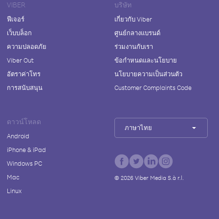
VIBER
บริษัท
ฟีเจอร์
เกี่ยวกับ Viber
เว็บบล็อก
ศูนย์กลางแบรนด์
ความปลอดภัย
ร่วมงานกับเรา
Viber Out
ข้อกำหนดและนโยบาย
อัตราค่าโทร
นโยบายความเป็นส่วนตัว
การสนับสนุน
Customer Complaints Code
ดาวน์โหลด
ภาษาไทย
Android
iPhone & iPad
Windows PC
Mac
©
2026
Viber Media S.à r.l.
Linux