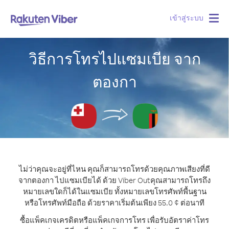
เข้าสู่ระบบ
Togg
navig
วิธีการโทรไปแซมเบีย จาก
ตองกา
ไม่ว่าคุณจะอยู่ที่ไหน คุณก็สามารถโทรด้วยคุณภาพเสียงที่ดี
จากตองกา ไปแซมเบียได้ ด้วย Viber Out
คุณสามารถโทรถึง
หมายเลขใดก็ได้ในแซมเบีย ทั้งหมายเลขโทรศัพท์พื้นฐาน
หรือโทรศัพท์มือถือ ด้วยราคาเริ่มต้นเพียง 55.0 ¢ ต่อนาที
ซื้อแพ็คเกจเครดิตหรือแพ็คเกจการโทร เพื่อรับอัตราค่าโทร