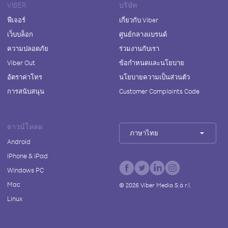
VIBER
บริษัท
ฟีเจอร์
เกี่ยวกับ Viber
เว็บบล็อก
ศูนย์กลางแบรนด์
ความปลอดภัย
ร่วมงานกับเรา
Viber Out
ข้อกำหนดและนโยบาย
อัตราค่าโทร
นโยบายความเป็นส่วนตัว
การสนับสนุน
Customer Complaints Code
ดาวน์โหลด
ภาษาไทย
Android
iPhone & iPad
Windows PC
Mac
©
2026
Viber Media S.à r.l.
Linux