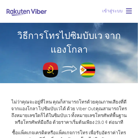
เข้าสู่ระบบ
Togg
navig
วิธีการโทรไปซิมบับเว จาก
แองโกลา
ไม่ว่าคุณจะอยู่ที่ไหน คุณก็สามารถโทรด้วยคุณภาพเสียงที่ดี
จากแองโกลา ไปซิมบับเวได้ ด้วย Viber Out
คุณสามารถโทร
ถึงหมายเลขใดก็ได้ในซิมบับเว ทั้งหมายเลขโทรศัพท์พื้นฐาน
หรือโทรศัพท์มือถือ ด้วยราคาเริ่มต้นเพียง 29.0 ¢ ต่อนาที
ซื้อแพ็คเกจเครดิตหรือแพ็คเกจการโทร เพื่อรับอัตราค่าโทร