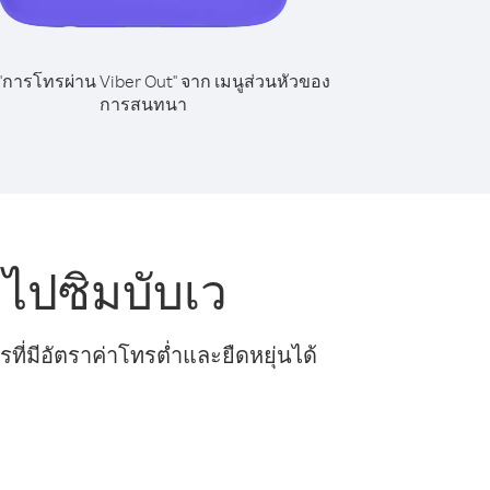
 "การโทรผ่าน Viber Out" จาก เมนูส่วนหัวของ
การสนทนา
ไปซิมบับเว
ี่มีอัตราค่าโทรต่ำและยืดหยุ่นได้