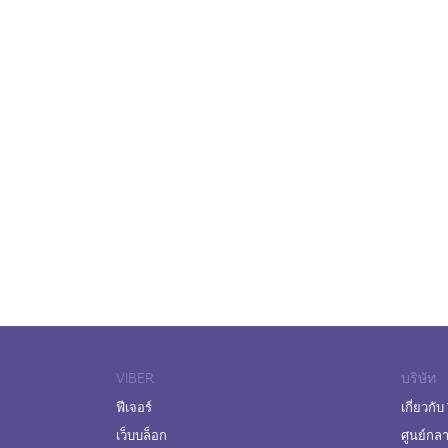
VIBER
บริษัท
ฟีเจอร์
เกี่ยวกับ
เว็บบล็อก
ศูนย์กล