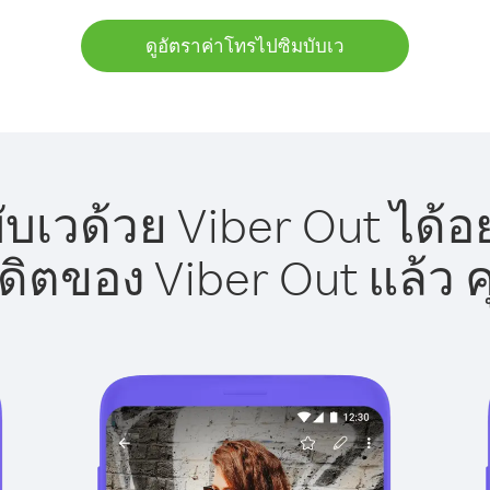
ดูอัตราค่าโทรไปซิมบับเว
บเวด้วย Viber Out ได้อ
รดิตของ Viber Out แล้ว