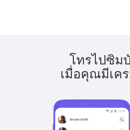
โทรไปซิมบั
เมื่อคุณมีเค