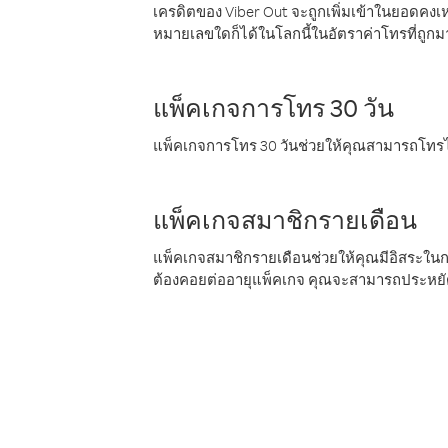
เครดิตของ Viber Out จะถูกเพิ่มเข้าในยอดคงเห
หมายเลขใดก็ได้ในโลกนี้ในอัตราค่าโทรที่ถูก
แพ็คเกจการโทร 30 วัน
แพ็คเกจการโทร 30 วันช่วยให้คุณสามารถโทรไป
แพ็คเกจสมาชิกรายเดือน
แพ็คเกจสมาชิกรายเดือนช่วยให้คุณมีอิสระใน
ต้องคอยต่ออายุแพ็คเกจ คุณจะสามารถประหยัด