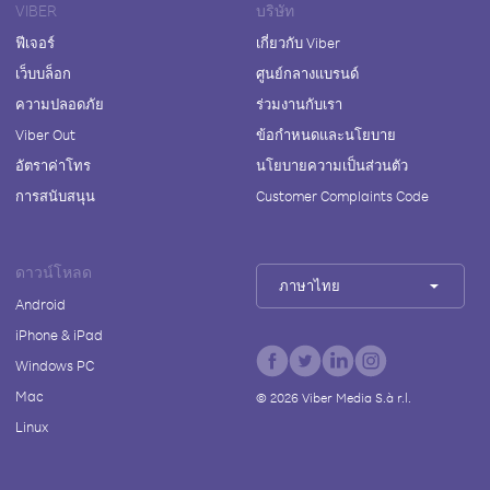
VIBER
บริษัท
ฟีเจอร์
เกี่ยวกับ Viber
เว็บบล็อก
ศูนย์กลางแบรนด์
ความปลอดภัย
ร่วมงานกับเรา
Viber Out
ข้อกำหนดและนโยบาย
อัตราค่าโทร
นโยบายความเป็นส่วนตัว
การสนับสนุน
Customer Complaints Code
ดาวน์โหลด
ภาษาไทย
Android
iPhone & iPad
Windows PC
Mac
©
2026
Viber Media S.à r.l.
Linux