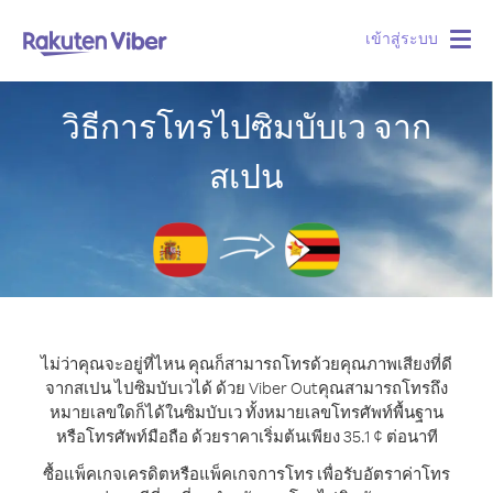
เข้าสู่ระบบ
Togg
navig
วิธีการโทรไปซิมบับเว จาก
สเปน
ไม่ว่าคุณจะอยู่ที่ไหน คุณก็สามารถโทรด้วยคุณภาพเสียงที่ดี
จากสเปน ไปซิมบับเวได้ ด้วย Viber Out
คุณสามารถโทรถึง
หมายเลขใดก็ได้ในซิมบับเว ทั้งหมายเลขโทรศัพท์พื้นฐาน
หรือโทรศัพท์มือถือ ด้วยราคาเริ่มต้นเพียง 35.1 ¢ ต่อนาที
ซื้อแพ็คเกจเครดิตหรือแพ็คเกจการโทร เพื่อรับอัตราค่าโทร