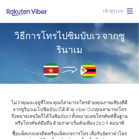
เข้าสู่ระบบ
Togg
navig
วิธีการโทรไปซิมบับเว จากซู
รินาเม
ไม่ว่าคุณจะอยู่ที่ไหน คุณก็สามารถโทรด้วยคุณภาพเสียงที่ดี
จากซูรินาเม ไปซิมบับเวได้ ด้วย Viber Out
คุณสามารถโทร
ถึงหมายเลขใดก็ได้ในซิมบับเว ทั้งหมายเลขโทรศัพท์พื้นฐาน
หรือโทรศัพท์มือถือ ด้วยราคาเริ่มต้นเพียง 29.0 ¢ ต่อนาที
ซื้อแพ็คเกจเครดิตหรือแพ็คเกจการโทร เพื่อรับอัตราค่าโทร