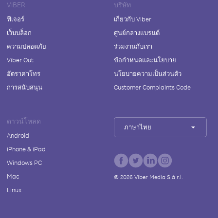
VIBER
บริษัท
ฟีเจอร์
เกี่ยวกับ Viber
เว็บบล็อก
ศูนย์กลางแบรนด์
ความปลอดภัย
ร่วมงานกับเรา
Viber Out
ข้อกำหนดและนโยบาย
อัตราค่าโทร
นโยบายความเป็นส่วนตัว
การสนับสนุน
Customer Complaints Code
ดาวน์โหลด
ภาษาไทย
Android
iPhone & iPad
Windows PC
Mac
©
2026
Viber Media S.à r.l.
Linux