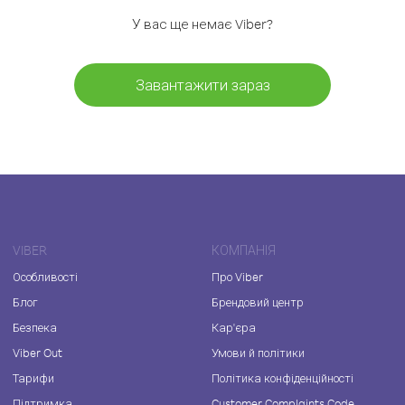
У вас ще немає Viber?
Завантажити зараз
VIBER
КОМПАНІЯ
Особливості
Про Viber
Блог
Брендовий центр
Безпека
Кар'єра
Viber Out
Умови й політики
Тарифи
Політика конфіденційності
Підтримка
Customer Complaints Code