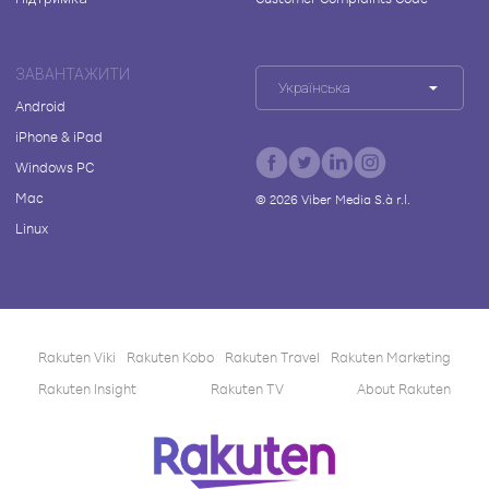
ЗАВАНТАЖИТИ
Українська
Android
iPhone & iPad
Windows PC
Mac
©
2026
Viber Media S.à r.l.
Linux
Rakuten Viki
Rakuten Kobo
Rakuten Travel
Rakuten Marketing
Rakuten Insight
Rakuten TV
About Rakuten