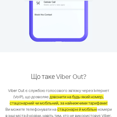
Що таке Viber Out?
Viber Out є службою голосового зв'язку через Інтернет
(VoIP), що дозволяє
дзвонити на будь-який номер,
стаціонарний чи мобільний, за найнижчими тарифами!
Ви можете телефонувати на
стаціонарні й мобільні
номери
в інші міста й країни, навіть тим, хто не використовує Viber.