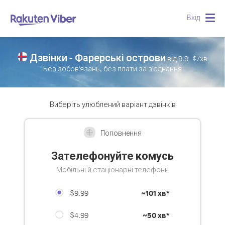
Вхід
Togg
navig
Дзвінки - Фарерські острови
від
9.9
¢/хв
Без зобов'язань, без плати за з'єднання
Виберіть улюблений варіант дзвінків
Поповнення
Зателефонуйте комусь
Мобільні й стаціонарні телефони
$9.99
~
101 хв*
$4.99
~
50 хв*