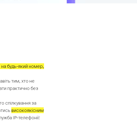
 на будь-який номер,
авіть тим, хто не
ати практично без
го спілкування за
атись
високоякісним
ужба IP-телефонії!