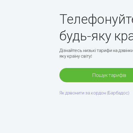
Телефонуйт
будь-яку кр
Дізнайтесь низькі тарифи на дзвінки
яку країну світу!
Пошук тарифів
Як дзвонити за кордон (Барбадос)