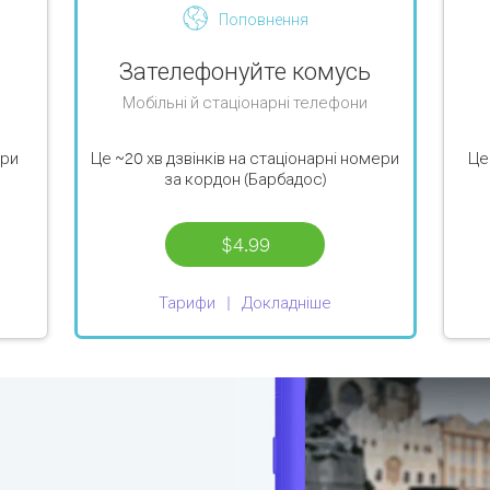
Поповнення
Зателефонуйте комусь
Мобільні й стаціонарні телефони
ери
Це
~20 хв
дзвінків на стаціонарні номери
Ц
за кордон (Барбадос)
$4.99
Тарифи
Докладніше