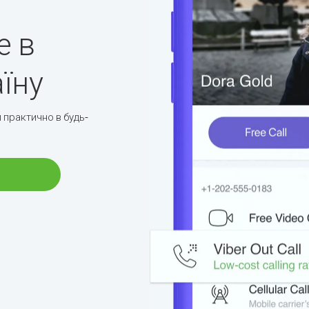
е в
аїну
 практично в будь-