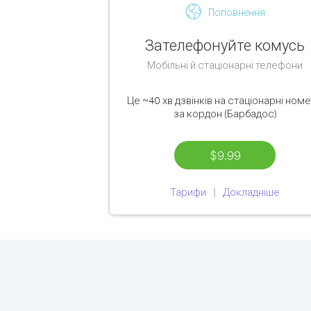
Поповнення
Зателефонуйте комусь
Мобільні й стаціонарні телефони
Це
~40 хв
дзвінків на стаціонарні ном
за кордон (Барбадос)
$9.99
Тарифи
Докладніше