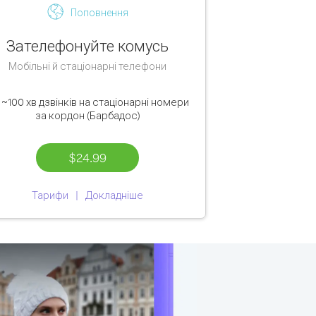
Поповнення
Зателефонуйте комусь
Мобільні й стаціонарні телефони
е
~100 хв
дзвінків на стаціонарні номери
за кордон (Барбадос)
$24.99
Тарифи
Докладніше