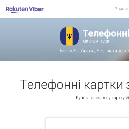
Завант
Телефонні
від
24.9
¢/хв
Без зобов'язань, без плати за з'
Телефонні картки
Купіть телефонну картку Vib