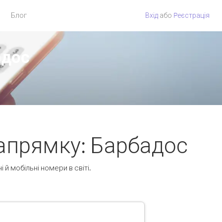
Блог
Вхід
або
Pеєстрація
адос
апрямку: Барбадос
і й мобільні номери в світі.