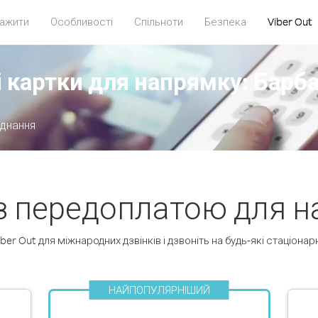
ажити
Особливості
Спільноти
Безпека
Viber Out
 картки для напрямку: Барб
єднання
 з передоплатою для н
er Out для міжнародних дзвінків і дзвоніть на будь-які стаціонарн
НАЙПОПУЛЯРНІШИЙ