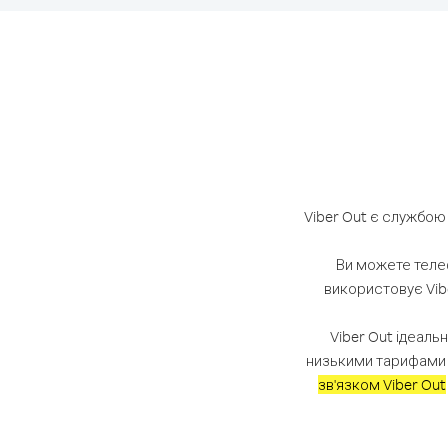
Viber Out є службою
Ви можете теле
використовує Vib
Viber Out ідеаль
низькими тарифами н
зв'язком Viber Out