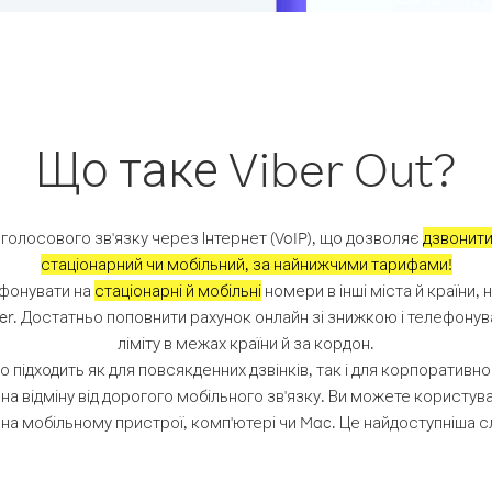
Що таке Viber Out?
 голосового зв'язку через Інтернет (VoIP), що дозволяє
дзвонити
стаціонарний чи мобільний, за найнижчими тарифами!
фонувати на
стаціонарні й мобільні
номери в інші міста й країни, н
er. Достатньо поповнити рахунок онлайн зі знижкою і телефонув
ліміту в межах країни й за кордон.
но підходить як для повсякденних дзвінків, так і для корпоративно
а відміну від дорогого мобільного зв'язку. Ви можете користув
на мобільному пристрої, комп'ютері чи Mac. Це найдоступніша сл