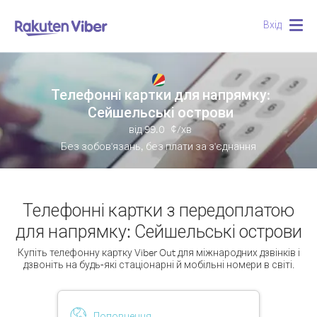
Вхід
Togg
navig
Телефонні картки для напрямку:
Сейшельські острови
від
99.0
¢/хв
Без зобов'язань, без плати за з'єднання
Телефонні картки з передоплатою
для напрямку: Сейшельські острови
Купіть телефонну картку Viber Out для міжнародних дзвінків і
дзвоніть на будь-які стаціонарні й мобільні номери в світі.
Поповнення