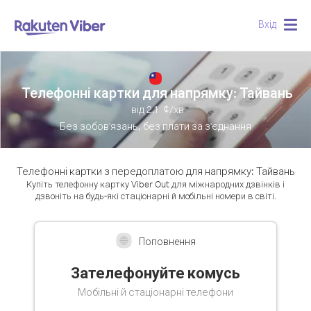
Вхід
Togg
navig
Телефонні картки для напрямку: Тайвань
від
2.1
¢/хв
Без зобов'язань, без плати за з'єднання
Телефонні картки з передоплатою для напрямку: Тайвань
Купіть телефонну картку Viber Out для міжнародних дзвінків і
дзвоніть на будь-які стаціонарні й мобільні номери в світі.
Поповнення
Зателефонуйте комусь
Мобільні й стаціонарні телефони