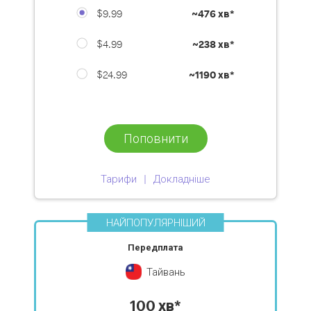
$9.99
~
476 хв*
$4.99
~
238 хв*
$24.99
~
1190 хв*
Поповнити
Тарифи
Докладніше
НАЙПОПУЛЯРНІШИЙ
Передплата
Тайвань
100 хв*