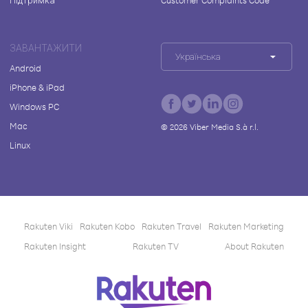
Підтримка
Customer Complaints Code
ЗАВАНТАЖИТИ
Українська
Android
iPhone & iPad
Windows PC
Mac
©
2026
Viber Media S.à r.l.
Linux
Rakuten Viki
Rakuten Kobo
Rakuten Travel
Rakuten Marketing
Rakuten Insight
Rakuten TV
About Rakuten