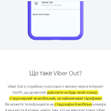
Що таке Viber Out?
Viber Out є службою голосового зв'язку через Інтернет
(VoIP), що дозволяє
дзвонити на будь-який номер,
стаціонарний чи мобільний, за найнижчими тарифами!
Ви можете телефонувати на
стаціонарні й мобільні
номери
в інші міста й країни, навіть тим, хто не використовує Viber.