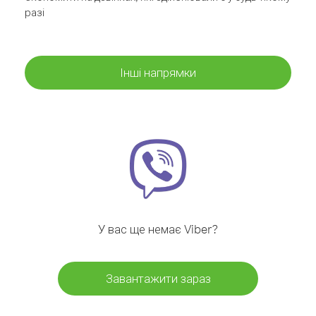
разі
Інші напрямки
У вас ще немає Viber?
Завантажити зараз