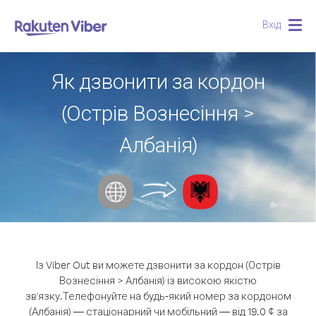
Вхід
Togg
navig
Як дзвонити за кордон
(Острів Вознесіння >
Албанія)
Із Viber Out ви можете дзвонити за кордон (Острів
Вознесіння > Албанія) із високою якістю
зв'язку.
Телефонуйте на будь-який номер за кордоном
(Албанія) — стаціонарний чи мобільний — від 19.0 ¢ за