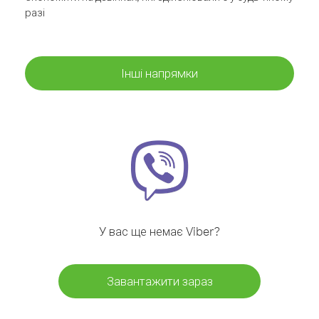
разі
Інші напрямки
У вас ще немає Viber?
Завантажити зараз