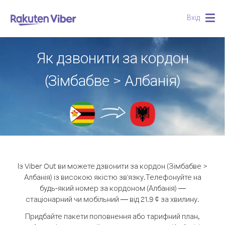
Вхід
Togg
navig
Як дзвонити за кордон
(Зімбабве > Албанія)
Із Viber Out ви можете дзвонити за кордон (Зімбабве >
Албанія) із високою якістю зв'язку.
Телефонуйте на
будь-який номер за кордоном (Албанія) —
стаціонарний чи мобільний — від 21.9 ¢ за хвилину.
Придбайте пакети поповнення або тарифний план,