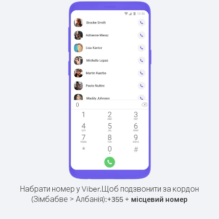
Набрати номер у Viber.
Щоб подзвонити за кордон
(Зімбабве > Албанія):
+
+
355
місцевий номер