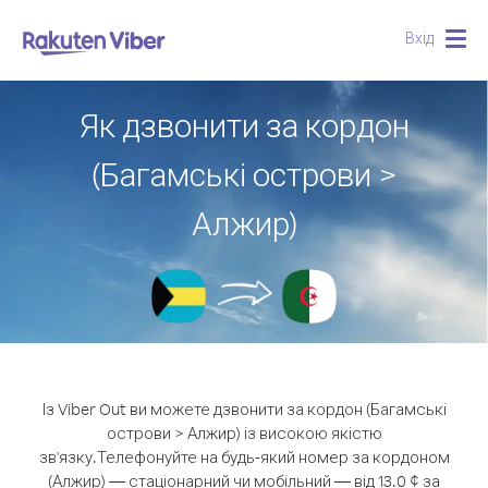
Вхід
Togg
navig
Як дзвонити за кордон
(Багамські острови >
Алжир)
Із Viber Out ви можете дзвонити за кордон (Багамські
острови > Алжир) із високою якістю
зв'язку.
Телефонуйте на будь-який номер за кордоном
(Алжир) — стаціонарний чи мобільний — від 13.0 ¢ за