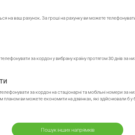
ся на ваш рахунок. За гроші на рахунку ви можете телефонувати н
елефонувати за кордон у вибрану країну протягом 30 днів за н
ти
телефонувати за кордон на стаціонарні та мобільні номери за 
м планом ви можете економити на дзвінках, які здійснювали б у 
Пошук інших напрямків