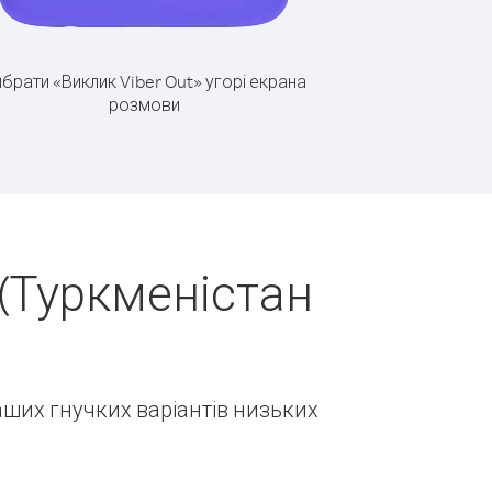
брати «Виклик Viber Out» угорі екрана
розмови
(Туркменістан
наших гнучких варіантів низьких