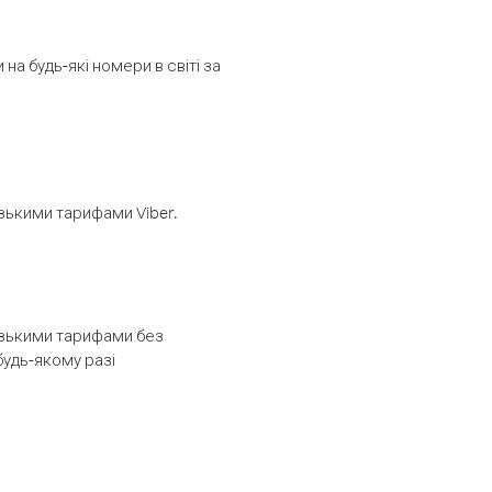
а будь-які номери в світі за
изькими тарифами Viber.
низькими тарифами без
будь-якому разі