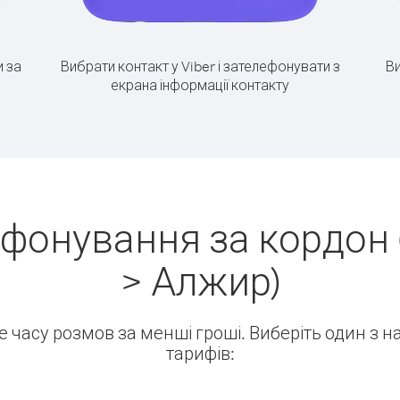
 за
Вибрати контакт у Viber і зателефонувати з
Ви
екрана інформації контакту
ефонування за кордон 
> Алжир)
ше часу розмов за менші гроші. Виберіть один з 
тарифів: