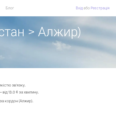
Блог
Вхід
або
Pеєстрація
стан > Алжир)
кістю зв'язку.
ід 13.0 ¢ за хвилину.
а кордон (Алжир).