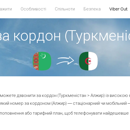
ажити
Особливості
Спільноти
Безпека
Viber Out
за кордон (Туркмені
ви можете дзвонити за кордон (Туркменістан > Алжир) із високою я
який номер за кордоном (Алжир) — стаціонарний чи мобільний — в
 поповнення або тарифний план, щоб телефонувати найдешевше з