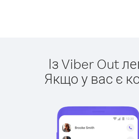
Із Viber Out л
Якщо у вас є к