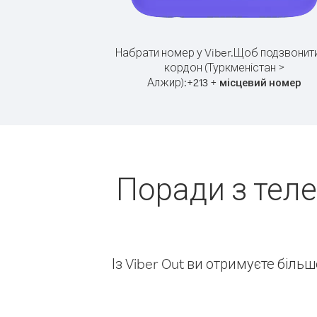
Набрати номер у Viber.
Щоб подзвонити
кордон (Туркменістан >
Алжир):
+
+
213
місцевий номер
Поради з тел
Із Viber Out ви отримуєте біль