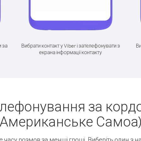
 за
Вибрати контакт у Viber і зателефонувати з
Ви
екрана інформації контакту
лефонування за кордо
Американське Самоа
ше часу розмов за менші гроші. Виберіть один з 