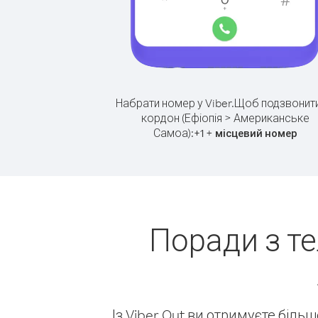
Набрати номер у Viber.
Щоб подзвонити
кордон (Ефіопія > Американське
Самоа):
+
+
1
місцевий номер
Поради з те
Із Viber Out ви отримуєте біль