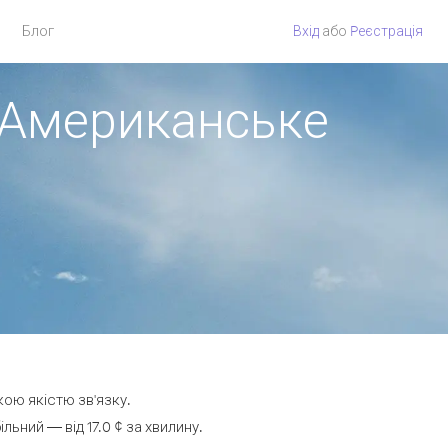
Блог
Вхід
або
Pеєстрація
> Американське
кою якістю зв'язку.
ний — від 17.0 ¢ за хвилину.