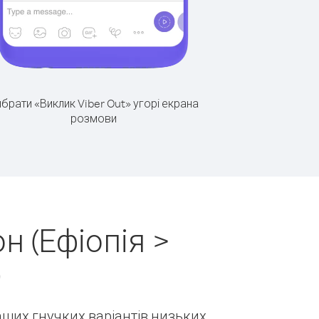
брати «Виклик Viber Out» угорі екрана
розмови
н (Ефіопія >
)
наших гнучких варіантів низьких