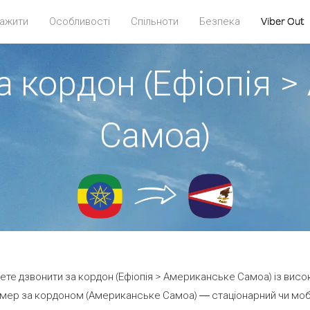
ажити
Особливості
Спільноти
Безпека
Viber Out
а кордон (Ефіопія 
Самоа)
жете дзвонити за кордон (Ефіопія > Американське Самоа) із висо
мер за кордоном (Американське Самоа) — стаціонарний чи мобіль