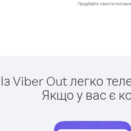
Придбайте пакети поповн
Із Viber Out легко т
Якщо у вас є к