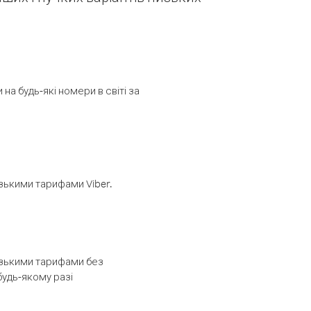
а будь-які номери в світі за
изькими тарифами Viber.
низькими тарифами без
будь-якому разі