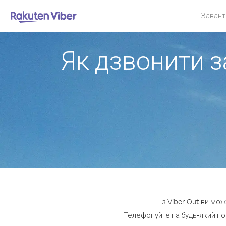
Завант
Як дзвонити з
Із Viber Out ви мо
Телефонуйте на будь-який но