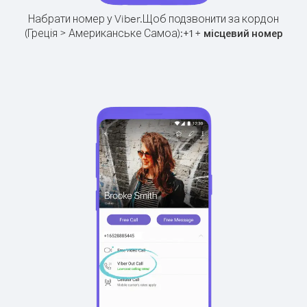
Набрати номер у Viber.
Щоб подзвонити за кордон
(Греція > Американське Самоа):
+
+
1
місцевий номер