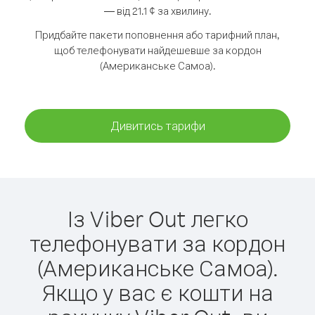
— від 21.1 ¢ за хвилину.
Придбайте пакети поповнення або тарифний план,
щоб телефонувати найдешевше за кордон
(Американське Самоа).
Дивитись тарифи
Із Viber Out легко
телефонувати за кордон
(Американське Самоа).
Якщо у вас є кошти на