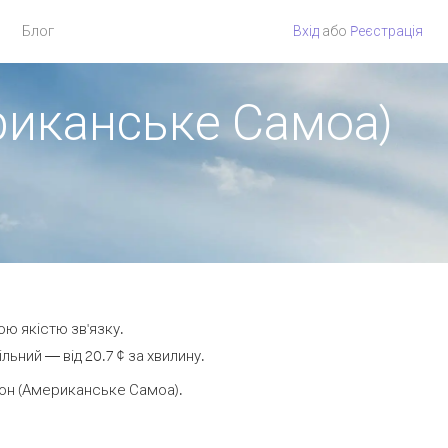
Блог
Вхід
або
Pеєстрація
ериканське Самоа)
ою якістю зв'язку.
ний — від 20.7 ¢ за хвилину.
он (Американське Самоа).