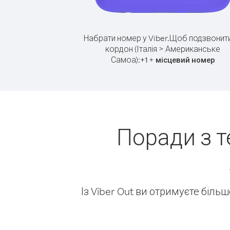
Набрати номер у Viber.
Щоб подзвонити
кордон (Італія > Американське
Самоа):
+
+
1
місцевий номер
Поради з т
Із Viber Out ви отримуєте біль