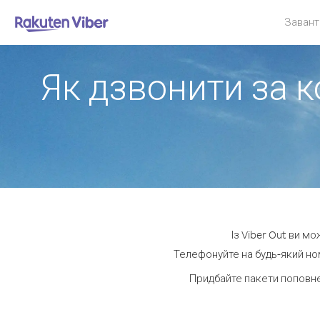
Завант
Як дзвонити за к
Із Viber Out ви м
Телефонуйте на будь-який но
Придбайте пакети поповн