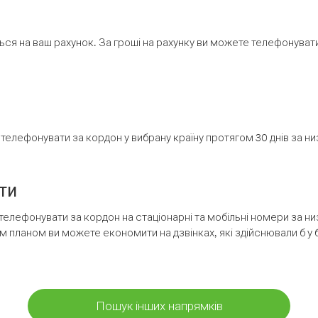
ся на ваш рахунок. За гроші на рахунку ви можете телефонувати н
елефонувати за кордон у вибрану країну протягом 30 днів за н
ти
телефонувати за кордон на стаціонарні та мобільні номери за 
м планом ви можете економити на дзвінках, які здійснювали б у 
Пошук інших напрямків