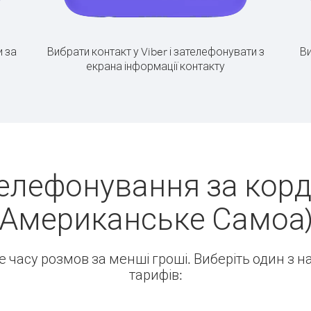
 за
Вибрати контакт у Viber і зателефонувати з
Ви
екрана інформації контакту
елефонування за кордо
Американське Самоа
ше часу розмов за менші гроші. Виберіть один з 
тарифів: