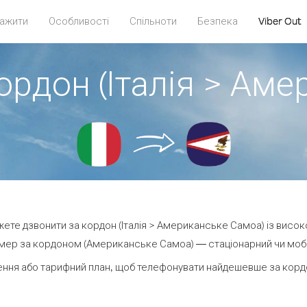
ажити
Особливості
Спільноти
Безпека
Viber Out
ордон (Італія > Ам
ожете дзвонити за кордон (Італія > Американське Самоа) із висок
мер за кордоном (Американське Самоа) — стаціонарний чи мобіль
ення або тарифний план, щоб телефонувати найдешевше за корд