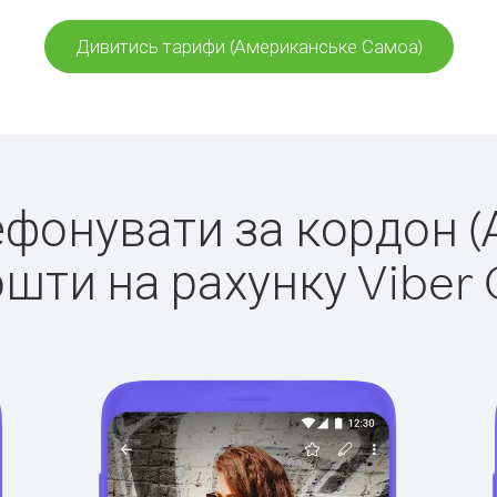
Дивитись тарифи (Американське Самоа)
елефонувати за кордон 
ошти на рахунку Viber 