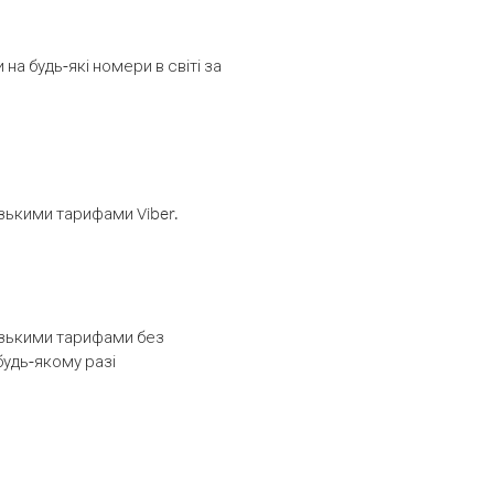
а будь-які номери в світі за
изькими тарифами Viber.
низькими тарифами без
будь-якому разі