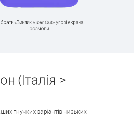
брати «Виклик Viber Out» угорі екрана
розмови
н (Італія >
)
наших гнучких варіантів низьких