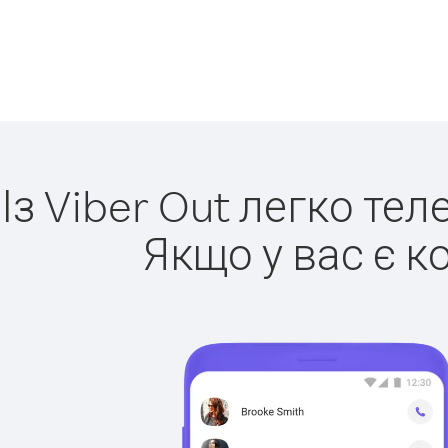
Із Viber Out легко т
Якщо у вас є к