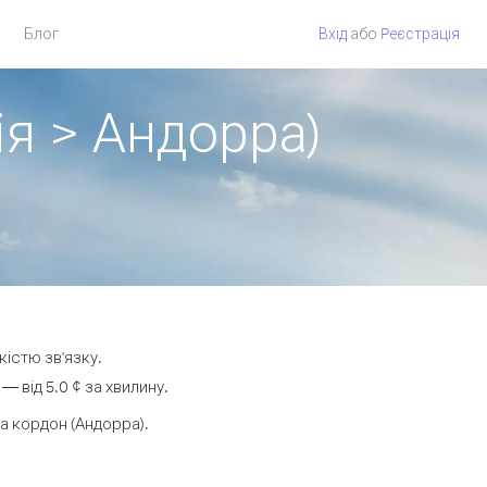
Блог
Вхід
або
Pеєстрація
ія > Андорра)
кістю зв'язку.
 від 5.0 ¢ за хвилину.
 кордон (Андорра).