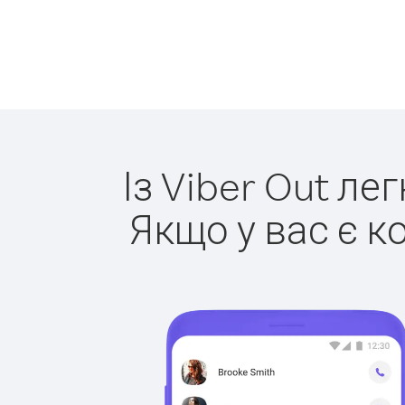
Із Viber Out ле
Якщо у вас є к