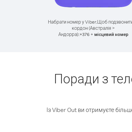
Набрати номер у Viber.
Щоб подзвонити
кордон (Австралія >
Андорра):
+
+
376
місцевий номер
Поради з тел
Із Viber Out ви отримуєте біль