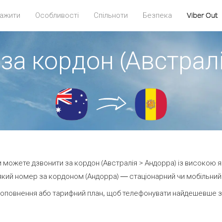
ажити
Особливості
Спільноти
Безпека
Viber Out
за кордон (Австрал
ви можете дзвонити за кордон (Австралія > Андорра) із високою я
кий номер за кордоном (Андорра) — стаціонарний чи мобільний —
поповнення або тарифний план, щоб телефонувати найдешевше за