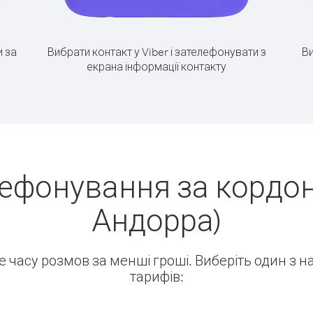
 за
Вибрати контакт у Viber і зателефонувати з
Ви
екрана інформації контакту
ефонування за кордон
Андорра)
ше часу розмов за менші гроші. Виберіть один з 
тарифів: