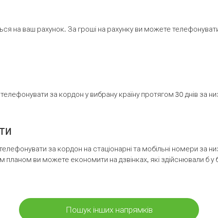
ся на ваш рахунок. За гроші на рахунку ви можете телефонувати н
елефонувати за кордон у вибрану країну протягом 30 днів за н
ти
телефонувати за кордон на стаціонарні та мобільні номери за 
м планом ви можете економити на дзвінках, які здійснювали б у 
Пошук інших напрямків