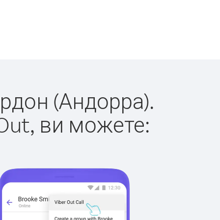
ордон (Андорра).
Out, ви можете: