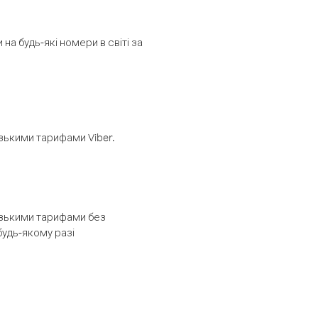
а будь-які номери в світі за
изькими тарифами Viber.
низькими тарифами без
будь-якому разі