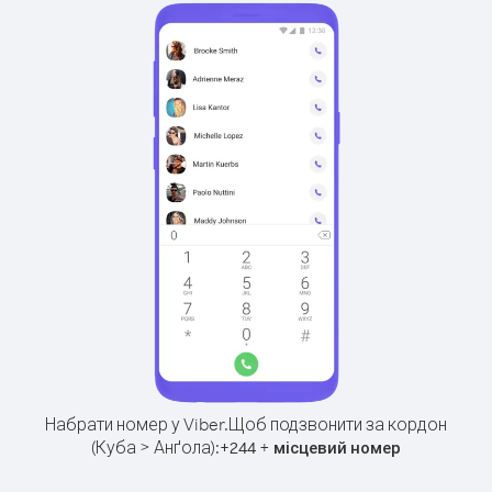
Набрати номер у Viber.
Щоб подзвонити за кордон
(Куба > Анґола):
+
+
244
місцевий номер