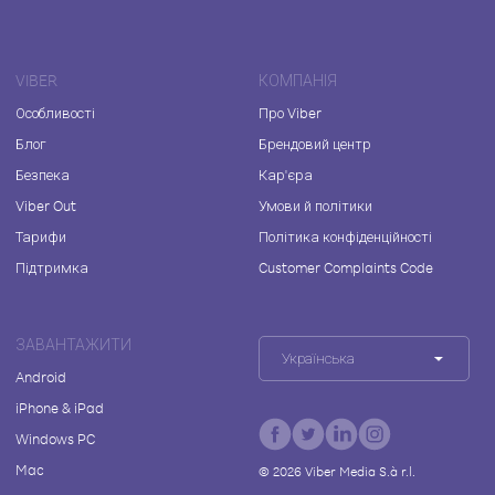
VIBER
КОМПАНІЯ
Особливості
Про Viber
Блог
Брендовий центр
Безпека
Кар'єра
Viber Out
Умови й політики
Тарифи
Політика конфіденційності
Підтримка
Customer Complaints Code
ЗАВАНТАЖИТИ
Українська
Android
iPhone & iPad
Windows PC
Mac
©
2026
Viber Media S.à r.l.