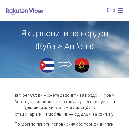
Вхід
Togg
navig
Як дзвонити за кордон
(Куба > Анґола)
Із Viber Out ви можете дзвонити за кордон (Куба >
Анґола) із високою якістю зв'язку.
Телефонуйте на
будь-який номер за кордоном (Анґола) —
стаціонарний чи мобільний — від 27.5 ¢ за хвилину.
Придбайте пакети поповнення або тарифний план,