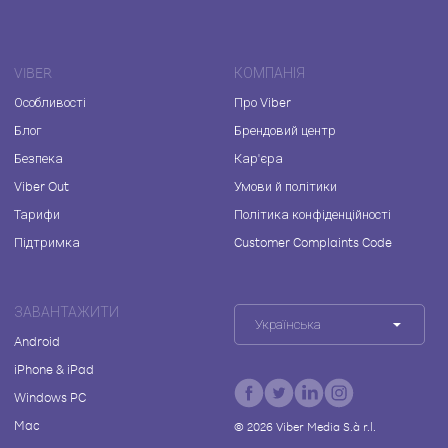
VIBER
КОМПАНІЯ
Особливості
Про Viber
Блог
Брендовий центр
Безпека
Кар'єра
Viber Out
Умови й політики
Тарифи
Політика конфіденційності
Підтримка
Customer Complaints Code
ЗАВАНТАЖИТИ
Українська
Android
iPhone & iPad
Windows PC
Mac
©
2026
Viber Media S.à r.l.