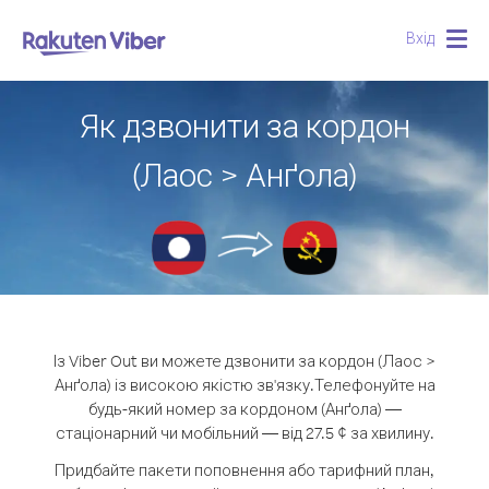
Вхід
Togg
navig
Як дзвонити за кордон
(Лаос > Анґола)
Із Viber Out ви можете дзвонити за кордон (Лаос >
Анґола) із високою якістю зв'язку.
Телефонуйте на
будь-який номер за кордоном (Анґола) —
стаціонарний чи мобільний — від 27.5 ¢ за хвилину.
Придбайте пакети поповнення або тарифний план,