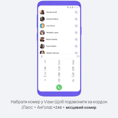
Набрати номер у Viber.
Щоб подзвонити за кордон
(Лаос > Анґола):
+
+
244
місцевий номер