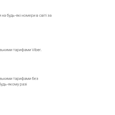
а будь-які номери в світі за
изькими тарифами Viber.
низькими тарифами без
будь-якому разі