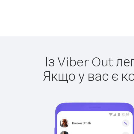
Із Viber Out л
Якщо у вас є к