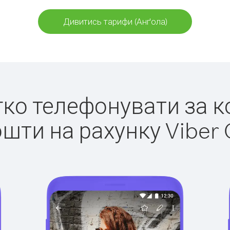
Дивитись тарифи (Анґола)
егко телефонувати за к
ошти на рахунку Viber 