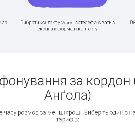
 за
Вибрати контакт у Viber і зателефонувати з
Ви
екрана інформації контакту
ефонування за кордон 
Анґола)
ше часу розмов за менші гроші. Виберіть один з 
тарифів: