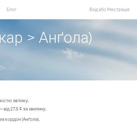
Блог
Вхід
або
Pеєстрація
кар > Анґола)
кістю зв'язку.
ід 27.5 ¢ за хвилину.
а кордон (Анґола).