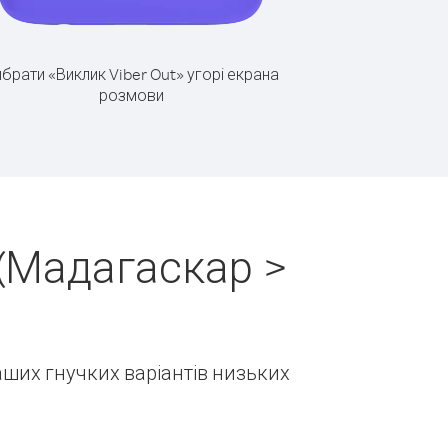
брати «Виклик Viber Out» угорі екрана
розмови
(Мадагаскар >
наших гнучких варіантів низьких