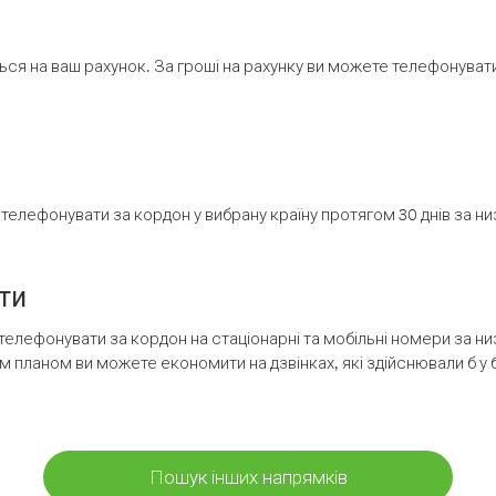
ся на ваш рахунок. За гроші на рахунку ви можете телефонувати н
елефонувати за кордон у вибрану країну протягом 30 днів за н
ти
телефонувати за кордон на стаціонарні та мобільні номери за 
м планом ви можете економити на дзвінках, які здійснювали б у 
Пошук інших напрямків