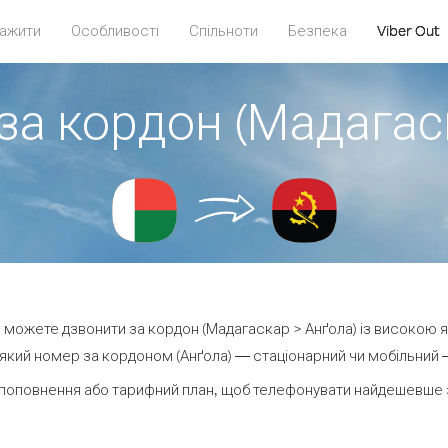
ажити
Особливості
Спільноти
Безпека
Viber Out
за кордон (Мадагас
ви можете дзвонити за кордон (Мадагаскар > Анґола) із високою я
який номер за кордоном (Анґола) — стаціонарний чи мобільний — в
поповнення або тарифний план, щоб телефонувати найдешевше з