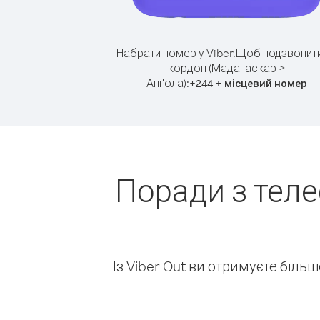
Набрати номер у Viber.
Щоб подзвонити
кордон (Мадагаскар >
Анґола):
+
+
244
місцевий номер
Поради з тел
Із Viber Out ви отримуєте біль