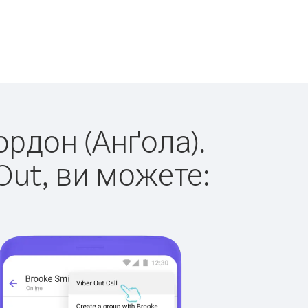
ордон (Анґола).
Out, ви можете: