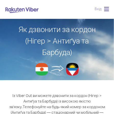
Вхід
Togg
navig
Як дзвонити за кордон
(Нігер > Антиґуа та
Барбуда)
Із Viber Out ви можете дзвонити за кордон (Нігер >
Антиґуа та Барбуда) із високою якістю
зв'язку.
Телефонуйте на будь-який номер за кордоном
(Антиґуа та Барбуда) — стаціонарний чи мобільний —