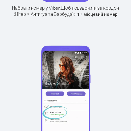
Набрати номер у Viber.
Щоб подзвонити за кордон
(Нігер > Антиґуа та Барбуда):
+
+
1
місцевий номер