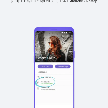
(Острів Різдва > Аргентина):
+
+
54
місцевий номер