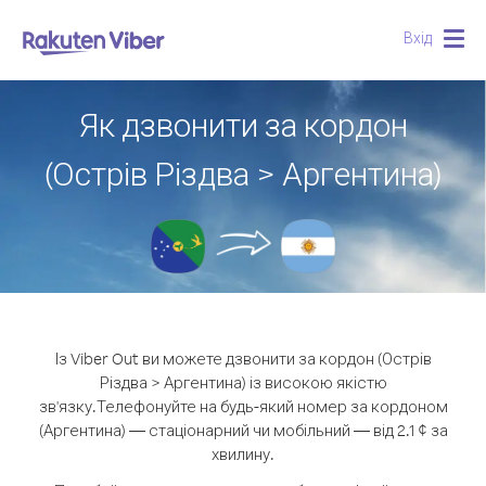
Вхід
Togg
navig
Як дзвонити за кордон
(Острів Різдва > Аргентина)
Із Viber Out ви можете дзвонити за кордон (Острів
Різдва > Аргентина) із високою якістю
зв'язку.
Телефонуйте на будь-який номер за кордоном
(Аргентина) — стаціонарний чи мобільний — від 2.1 ¢ за
хвилину.