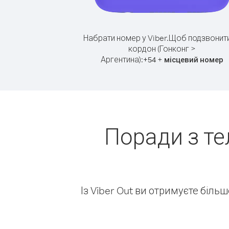
Набрати номер у Viber.
Щоб подзвонити
кордон (Гонконг >
Аргентина):
+
+
54
місцевий номер
Поради з те
Із Viber Out ви отримуєте біль