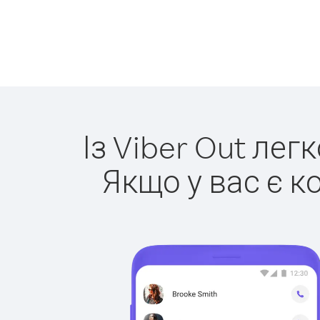
Із Viber Out лег
Якщо у вас є к