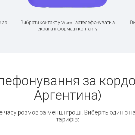
 за
Вибрати контакт у Viber і зателефонувати з
Ви
екрана інформації контакту
лефонування за кордо
Аргентина)
ше часу розмов за менші гроші. Виберіть один з 
тарифів: