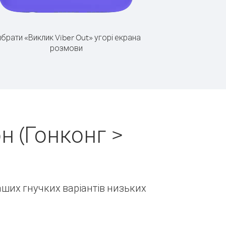
брати «Виклик Viber Out» угорі екрана
розмови
н (Гонконг >
наших гнучких варіантів низьких