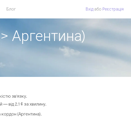
Блог
Вхід
або
Pеєстрація
 > Аргентина)
кістю зв'язку.
 від 2.1 ¢ за хвилину.
кордон (Аргентина).