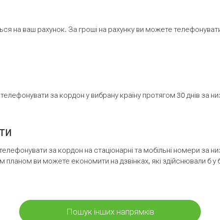
ся на ваш рахунок. За гроші на рахунку ви можете телефонувати н
елефонувати за кордон у вибрану країну протягом 30 днів за н
ти
телефонувати за кордон на стаціонарні та мобільні номери за 
м планом ви можете економити на дзвінках, які здійснювали б у 
Пошук інших напрямків