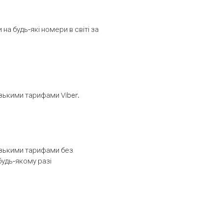
а будь-які номери в світі за
изькими тарифами Viber.
низькими тарифами без
будь-якому разі