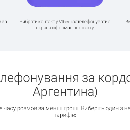
 за
Вибрати контакт у Viber і зателефонувати з
Ви
екрана інформації контакту
елефонування за кордо
Аргентина)
ше часу розмов за менші гроші. Виберіть один з 
тарифів: