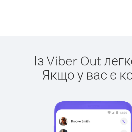
Із Viber Out лег
Якщо у вас є к