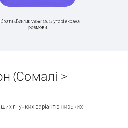
брати «Виклик Viber Out» угорі екрана
розмови
н (Сомалі >
наших гнучких варіантів низьких