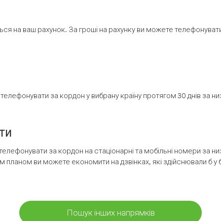
ся на ваш рахунок. За гроші на рахунку ви можете телефонувати н
елефонувати за кордон у вибрану країну протягом 30 днів за н
ти
телефонувати за кордон на стаціонарні та мобільні номери за 
м планом ви можете економити на дзвінках, які здійснювали б у 
Пошук інших напрямків