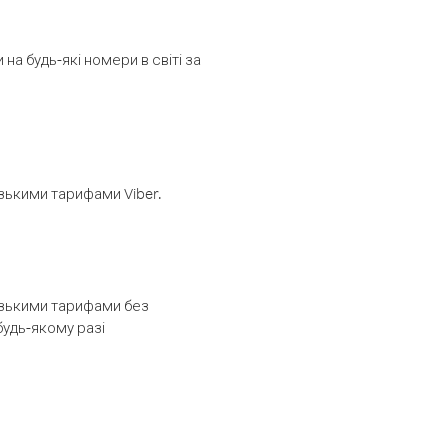
а будь-які номери в світі за
изькими тарифами Viber.
низькими тарифами без
будь-якому разі