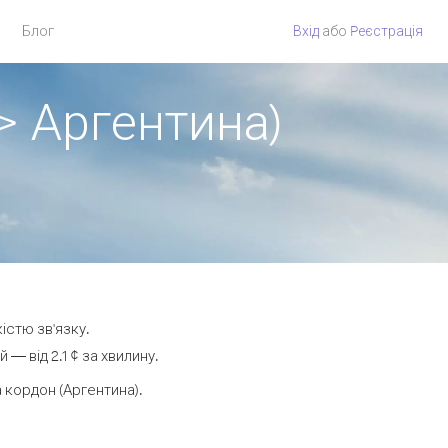
Блог
Вхід
або
Pеєстрація
> Аргентина)
істю зв'язку.
 від 2.1 ¢ за хвилину.
кордон (Аргентина).