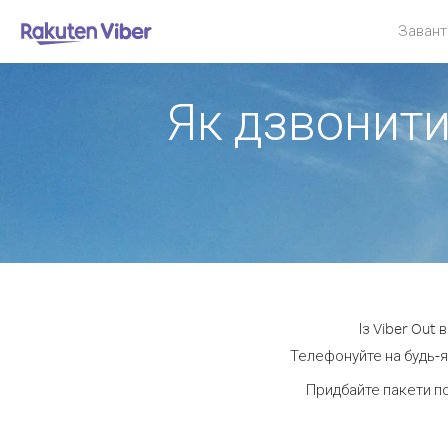
Завант
Як дзвонити
Із Viber Out
Телефонуйте на будь-я
Придбайте пакети п