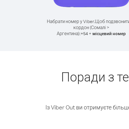
Набрати номер у Viber.
Щоб подзвонити
кордон (Сомалі >
Аргентина):
+
+
54
місцевий номер
Поради з т
Із Viber Out ви отримуєте біль