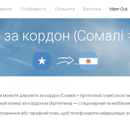
ажити
Особливості
Спільноти
Безпека
Viber Out
 за кордон (Сомалі 
 ви можете дзвонити за кордон (Сомалі > Аргентина) із високою як
кий номер за кордоном (Аргентина) — стаціонарний чи мобільний —
оповнення або тарифний план, щоб телефонувати найдешевше за 