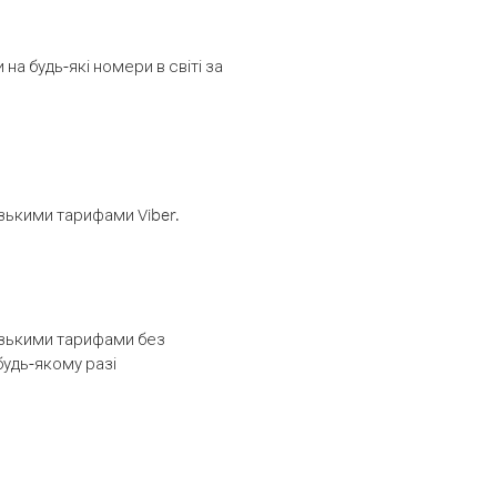
а будь-які номери в світі за
изькими тарифами Viber.
низькими тарифами без
будь-якому разі