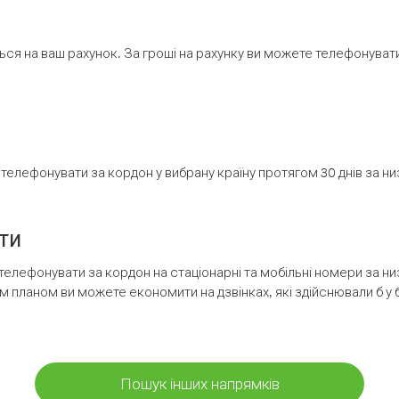
ся на ваш рахунок. За гроші на рахунку ви можете телефонувати н
елефонувати за кордон у вибрану країну протягом 30 днів за н
ти
телефонувати за кордон на стаціонарні та мобільні номери за 
м планом ви можете економити на дзвінках, які здійснювали б у 
Пошук інших напрямків