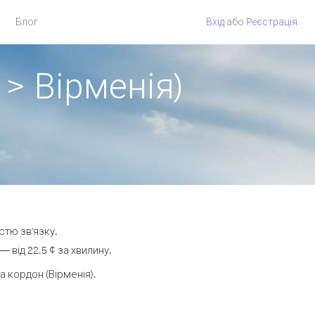
Блог
Вхід
або
Pеєстрація
 > Вірменія)
стю зв'язку.
від 22.5 ¢ за хвилину.
 кордон (Вірменія).