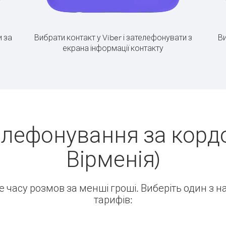
 за
Вибрати контакт у Viber і зателефонувати з
Ви
екрана інформації контакту
елефонування за кордо
Вірменія)
ше часу розмов за менші гроші. Виберіть один з 
тарифів: