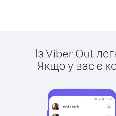
Із Viber Out ле
Якщо у вас є к