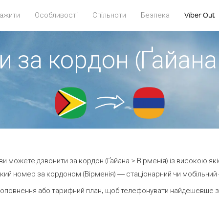
ажити
Особливості
Спільноти
Безпека
Viber Out
 за кордон (Ґайана
t ви можете дзвонити за кордон (Ґайана > Вірменія) із високою які
кий номер за кордоном (Вірменія) — стаціонарний чи мобільний — 
оповнення або тарифний план, щоб телефонувати найдешевше за