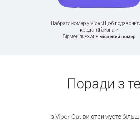
Набрати номер у Viber.
Щоб подзвонити
кордон (Ґайана >
Вірменія):
+
+
374
місцевий номер
Поради з т
Із Viber Out ви отримуєте біль