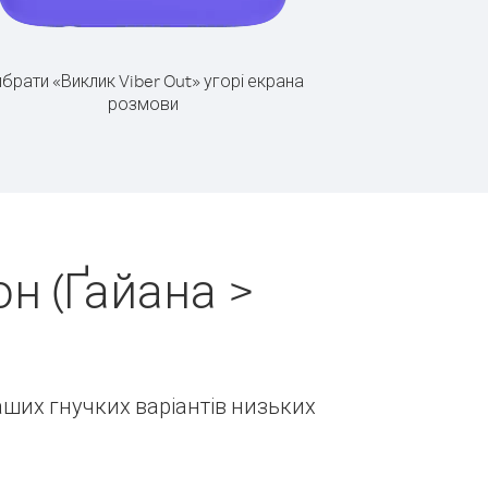
брати «Виклик Viber Out» угорі екрана
розмови
н (Ґайана >
наших гнучких варіантів низьких