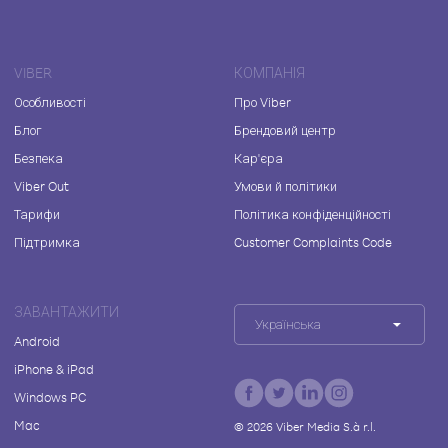
VIBER
КОМПАНІЯ
Особливості
Про Viber
Блог
Брендовий центр
Безпека
Кар'єра
Viber Out
Умови й політики
Тарифи
Політика конфіденційності
Підтримка
Customer Complaints Code
ЗАВАНТАЖИТИ
Українська
Android
iPhone & iPad
Windows PC
Mac
©
2026
Viber Media S.à r.l.