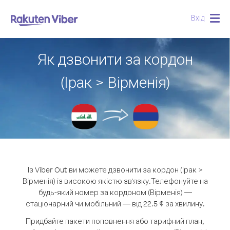
Вхід
Togg
navig
Як дзвонити за кордон
(Ірак > Вірменія)
Із Viber Out ви можете дзвонити за кордон (Ірак >
Вірменія) із високою якістю зв'язку.
Телефонуйте на
будь-який номер за кордоном (Вірменія) —
стаціонарний чи мобільний — від 22.5 ¢ за хвилину.
Придбайте пакети поповнення або тарифний план,