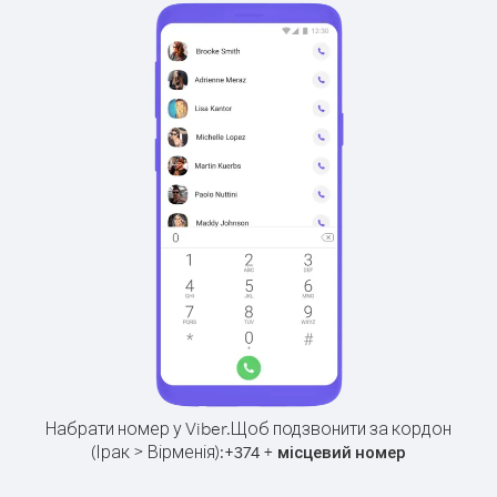
Набрати номер у Viber.
Щоб подзвонити за кордон
(Ірак > Вірменія):
+
+
374
місцевий номер