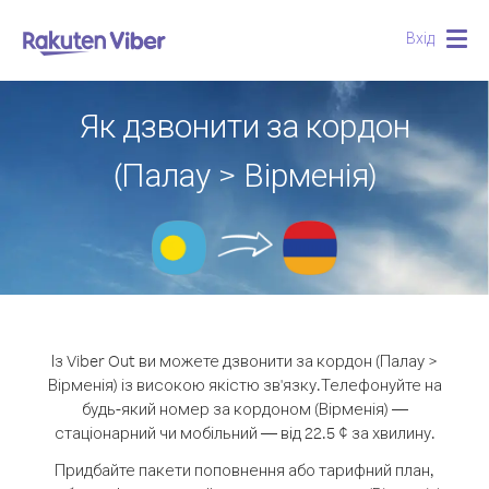
Вхід
Togg
navig
Як дзвонити за кордон
(Палау > Вірменія)
Із Viber Out ви можете дзвонити за кордон (Палау >
Вірменія) із високою якістю зв'язку.
Телефонуйте на
будь-який номер за кордоном (Вірменія) —
стаціонарний чи мобільний — від 22.5 ¢ за хвилину.
Придбайте пакети поповнення або тарифний план,