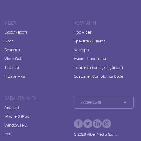
VIBER
КОМПАНІЯ
Особливості
Про Viber
Блог
Брендовий центр
Безпека
Кар'єра
Viber Out
Умови й політики
Тарифи
Політика конфіденційності
Підтримка
Customer Complaints Code
ЗАВАНТАЖИТИ
Українська
Android
iPhone & iPad
Windows PC
Mac
©
2026
Viber Media S.à r.l.