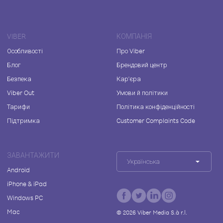
VIBER
КОМПАНІЯ
Особливості
Про Viber
Блог
Брендовий центр
Безпека
Кар'єра
Viber Out
Умови й політики
Тарифи
Політика конфіденційності
Підтримка
Customer Complaints Code
ЗАВАНТАЖИТИ
Українська
Android
iPhone & iPad
Windows PC
Mac
©
2026
Viber Media S.à r.l.