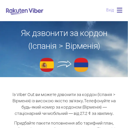
Вхід
Togg
navig
Як дзвонити за кордон
(Іспанія > Вірменія)
Із Viber Out ви можете дзвонити за кордон (Іспанія >
Вірменія) із високою якістю зв'язку.
Телефонуйте на
будь-який номер за кордоном (Вірменія) —
стаціонарний чи мобільний — від 27.2 ¢ за хвилину.
Придбайте пакети поповнення або тарифний план,