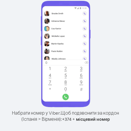
Набрати номер у Viber.
Щоб подзвонити за кордон
(Іспанія > Вірменія):
+
+
374
місцевий номер