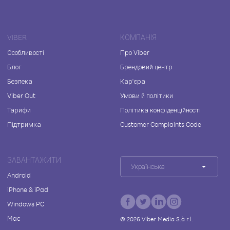
VIBER
КОМПАНІЯ
Особливості
Про Viber
Блог
Брендовий центр
Безпека
Кар'єра
Viber Out
Умови й політики
Тарифи
Політика конфіденційності
Підтримка
Customer Complaints Code
ЗАВАНТАЖИТИ
Українська
Android
iPhone & iPad
Windows PC
Mac
©
2026
Viber Media S.à r.l.