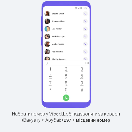
Набрати номер у Viber.
Щоб подзвонити за кордон
(Вануату > Аруба):
+
+
297
місцевий номер