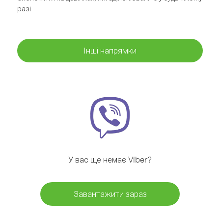
разі
Інші напрямки
У вас ще немає Viber?
Завантажити зараз