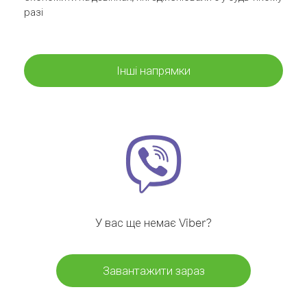
разі
Інші напрямки
У вас ще немає Viber?
Завантажити зараз