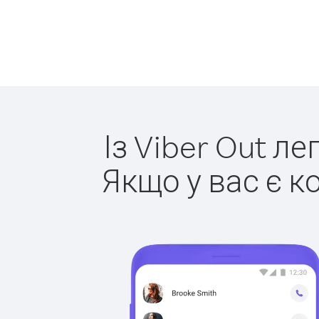
Із Viber Out л
Якщо у вас є к