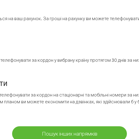
ся на ваш рахунок. За гроші на рахунку ви можете телефонувати н
елефонувати за кордон у вибрану країну протягом 30 днів за н
ти
телефонувати за кордон на стаціонарні та мобільні номери за 
м планом ви можете економити на дзвінках, які здійснювали б у 
Пошук інших напрямків