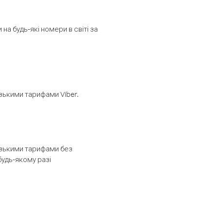
а будь-які номери в світі за
изькими тарифами Viber.
низькими тарифами без
будь-якому разі