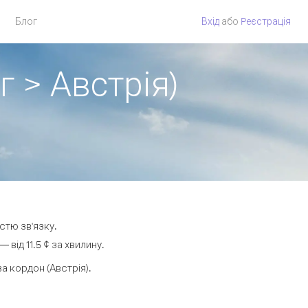
Блог
Вхід
або
Pеєстрація
 > Австрія)
стю зв'язку.
від 11.5 ¢ за хвилину.
 кордон (Австрія).