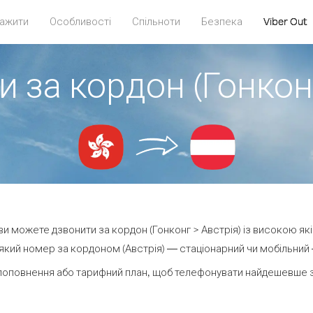
ажити
Особливості
Спільноти
Безпека
Viber Out
и за кордон (Гонконг
t ви можете дзвонити за кордон (Гонконг > Австрія) із високою які
кий номер за кордоном (Австрія) — стаціонарний чи мобільний — 
поповнення або тарифний план, щоб телефонувати найдешевше за