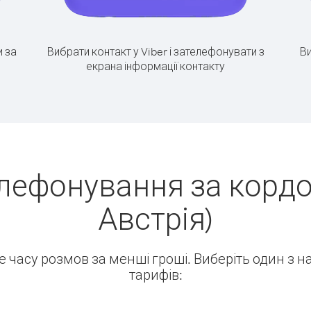
 за
Вибрати контакт у Viber і зателефонувати з
Ви
екрана інформації контакту
лефонування за кордо
Австрія)
ше часу розмов за менші гроші. Виберіть один з 
тарифів: