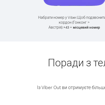
Набрати номер у Viber.
Щоб подзвонити
кордон (Гонконг >
Австрія):
+
+
43
місцевий номер
Поради з те
Із Viber Out ви отримуєте біль