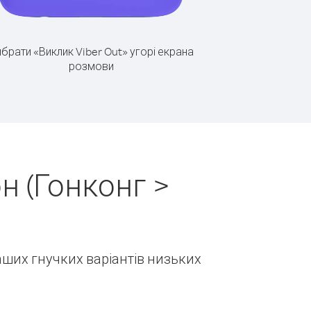
брати «Виклик Viber Out» угорі екрана
розмови
н (Гонконг >
наших гнучких варіантів низьких