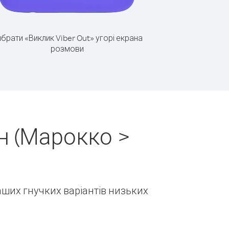
брати «Виклик Viber Out» угорі екрана
розмови
н (Марокко >
наших гнучких варіантів низьких