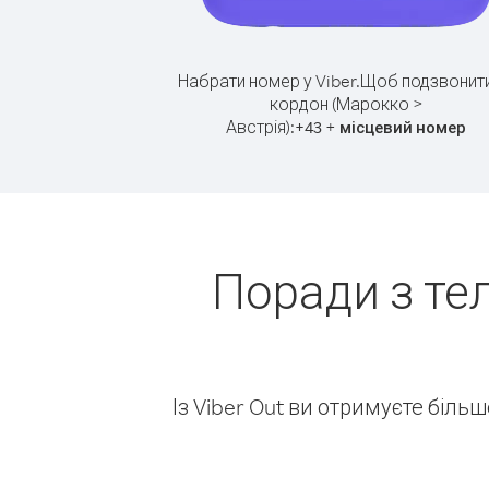
Набрати номер у Viber.
Щоб подзвонити
кордон (Марокко >
Австрія):
+
+
43
місцевий номер
Поради з те
Із Viber Out ви отримуєте біль