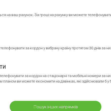
ся на ваш рахунок. За гроші на рахунку ви можете телефонувати н
елефонувати за кордон у вибрану країну протягом 30 днів за н
ти
телефонувати за кордон на стаціонарні та мобільні номери за 
м планом ви можете економити на дзвінках, які здійснювали б у 
Пошук інших напрямків