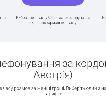
 за
Вибрати контакт у Viber і зателефонувати з
Ви
екрана інформації контакту
лефонування за кордо
Австрія)
ше часу розмов за менші гроші. Виберіть один з 
тарифів: