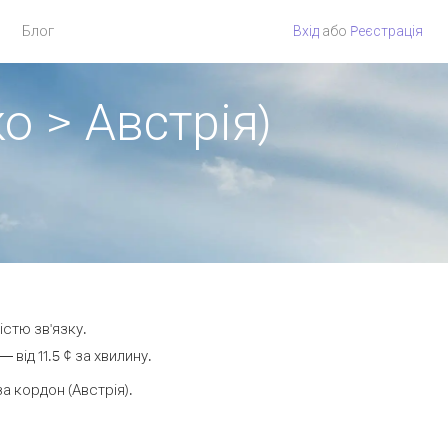
Блог
Вхід
або
Pеєстрація
о > Австрія)
істю зв'язку.
від 11.5 ¢ за хвилину.
 кордон (Австрія).