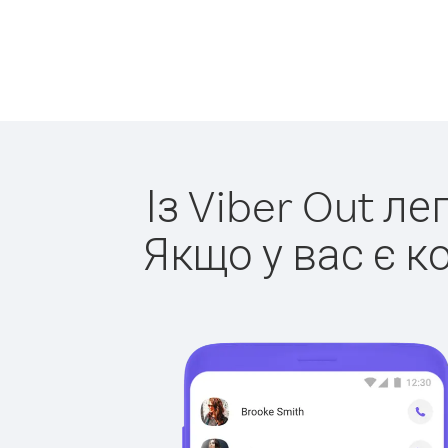
Із Viber Out л
Якщо у вас є к