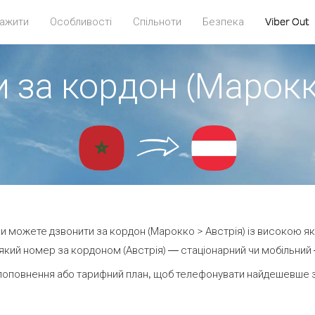
ажити
Особливості
Спільноти
Безпека
Viber Out
 за кордон (Марокк
 ви можете дзвонити за кордон (Марокко > Австрія) із високою як
кий номер за кордоном (Австрія) — стаціонарний чи мобільний — 
поповнення або тарифний план, щоб телефонувати найдешевше за