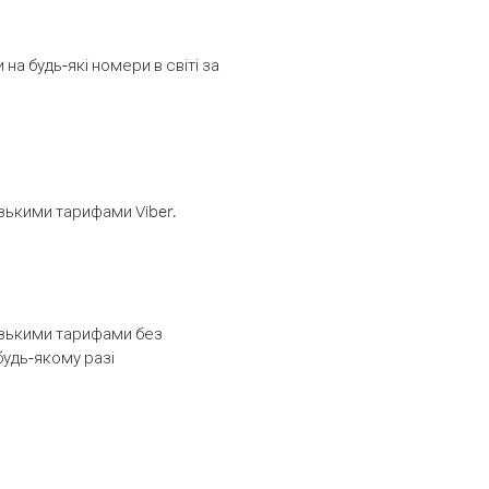
а будь-які номери в світі за
изькими тарифами Viber.
низькими тарифами без
будь-якому разі