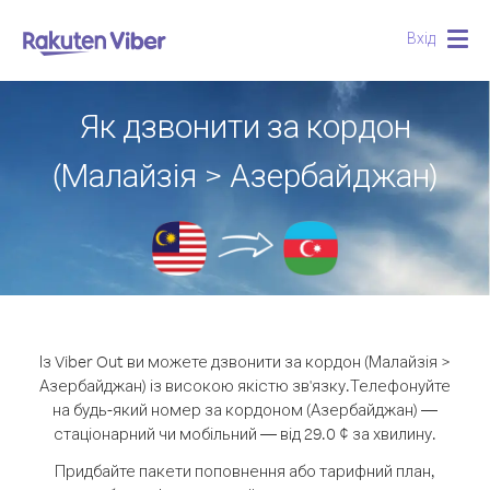
Вхід
Togg
navig
Як дзвонити за кордон
(Малайзія > Азербайджан)
Із Viber Out ви можете дзвонити за кордон (Малайзія >
Азербайджан) із високою якістю зв'язку.
Телефонуйте
на будь-який номер за кордоном (Азербайджан) —
стаціонарний чи мобільний — від 29.0 ¢ за хвилину.
Придбайте пакети поповнення або тарифний план,