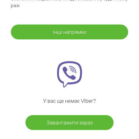
разі
Інші напрямки
У вас ще немає Viber?
Завантажити зараз