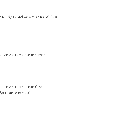
а будь-які номери в світі за
изькими тарифами Viber.
низькими тарифами без
будь-якому разі