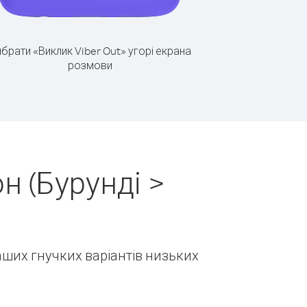
брати «Виклик Viber Out» угорі екрана
розмови
н (Бурунді >
наших гнучких варіантів низьких