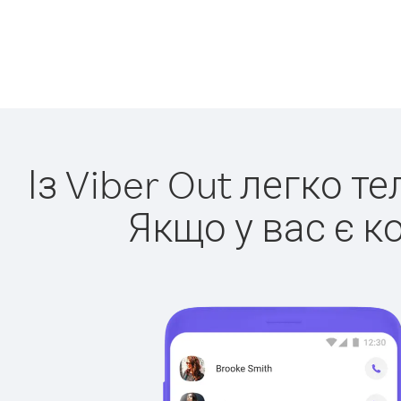
Із Viber Out легко т
Якщо у вас є к