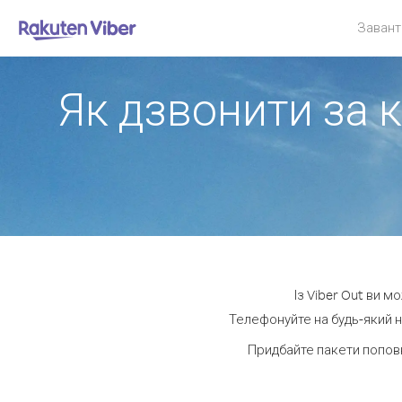
Завант
Як дзвонити за к
Із Viber Out ви м
Телефонуйте на будь-який н
Придбайте пакети попов