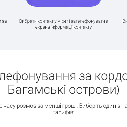
 за
Вибрати контакт у Viber і зателефонувати з
Ви
екрана інформації контакту
лефонування за кордо
Багамські острови)
ше часу розмов за менші гроші. Виберіть один з 
тарифів: