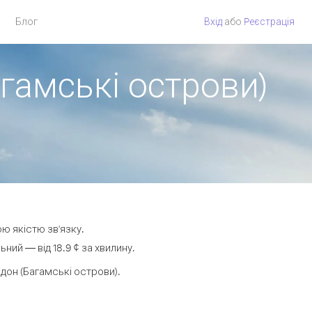
Блог
Вхід
або
Pеєстрація
агамські острови)
ою якістю зв'язку.
ий — від 18.9 ¢ за хвилину.
он (Багамські острови).