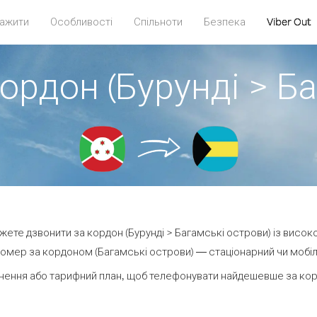
ажити
Особливості
Спільноти
Безпека
Viber Out
ордон (Бурунді > Б
ожете дзвонити за кордон (Бурунді > Багамські острови) із висок
омер за кордоном (Багамські острови) — стаціонарний чи мобільн
нення або тарифний план, щоб телефонувати найдешевше за корд