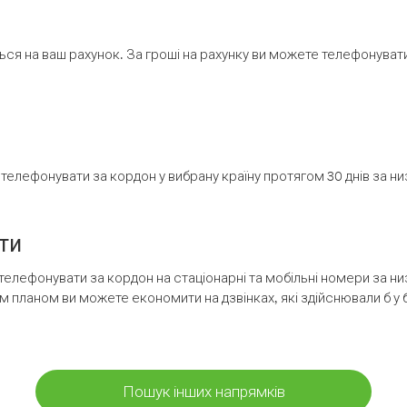
ся на ваш рахунок. За гроші на рахунку ви можете телефонувати н
елефонувати за кордон у вибрану країну протягом 30 днів за н
ти
телефонувати за кордон на стаціонарні та мобільні номери за 
м планом ви можете економити на дзвінках, які здійснювали б у 
Пошук інших напрямків