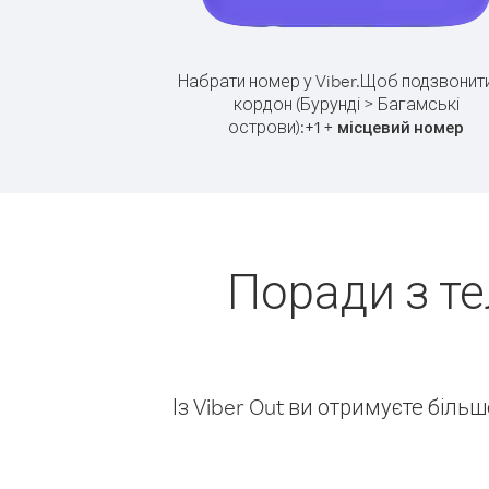
Набрати номер у Viber.
Щоб подзвонити
кордон (Бурунді > Багамські
острови):
+
+
1
місцевий номер
Поради з те
Із Viber Out ви отримуєте біль