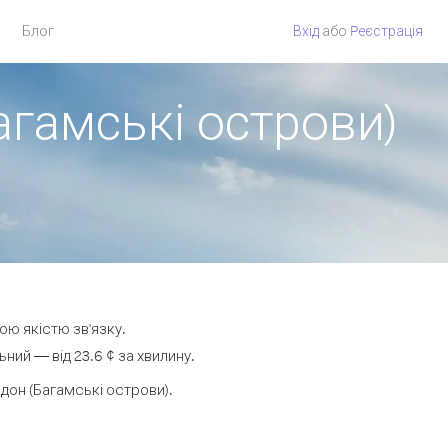
Блог
Вхід
або
Pеєстрація
агамські острови)
ою якістю зв'язку.
ий — від 23.6 ¢ за хвилину.
он (Багамські острови).