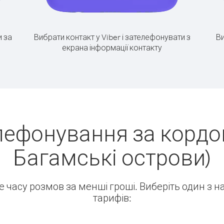
 за
Вибрати контакт у Viber і зателефонувати з
Ви
екрана інформації контакту
лефонування за кордон
Багамські острови)
ше часу розмов за менші гроші. Виберіть один з 
тарифів: