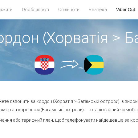
ажити
Особливості
Спільноти
Безпека
Viber Out
ордон (Хорватія > Б
ожете дзвонити за кордон (Хорватія > Багамські острови) із висок
омер за кордоном (Багамські острови) — стаціонарний чи мобільн
нення або тарифний план, щоб телефонувати найдешевше за корд