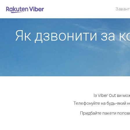
Завант
Як дзвонити за к
Із Viber Out ви м
Телефонуйте на будь-який н
Придбайте пакети попов