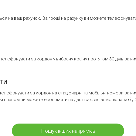
ся на ваш рахунок. За гроші на рахунку ви можете телефонувати н
елефонувати за кордон у вибрану країну протягом 30 днів за н
ти
телефонувати за кордон на стаціонарні та мобільні номери за 
м планом ви можете економити на дзвінках, які здійснювали б у 
Пошук інших напрямків