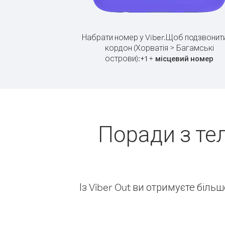
Набрати номер у Viber.
Щоб подзвонити
кордон (Хорватія > Багамські
острови):
+
+
1
місцевий номер
Поради з те
Із Viber Out ви отримуєте біль