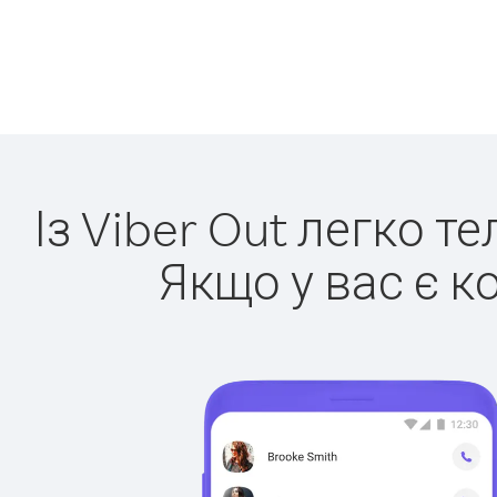
Із Viber Out легко т
Якщо у вас є к