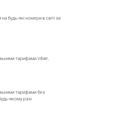
а будь-які номери в світі за
изькими тарифами Viber.
низькими тарифами без
будь-якому разі