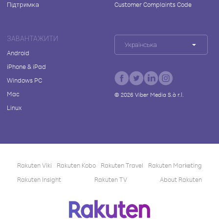
Підтримка
Customer Complaints Code
ЗАВАНТАЖИТИ
Українська
Android
iPhone & iPad
Windows PC
Mac
©
2026
Viber Media S.à r.l.
Linux
Rakuten Viki
Rakuten Kobo
Rakuten Travel
Rakuten Marketing
Rakuten Insight
Rakuten TV
About Rakuten