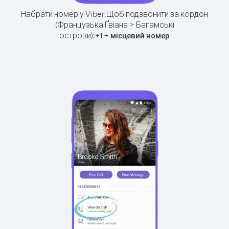
Набрати номер у Viber.
Щоб подзвонити за кордон
(Французька Ґвіана > Багамські
острови):
+
+
1
місцевий номер