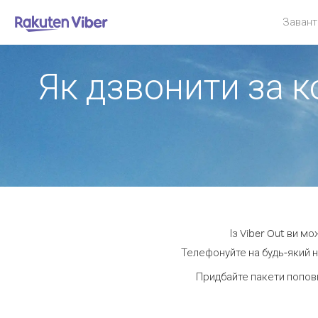
Завант
Як дзвонити за к
Із Viber Out ви м
Телефонуйте на будь-який н
Придбайте пакети попов