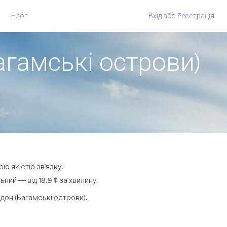
Блог
Вхід
або
Pеєстрація
агамські острови)
ою якістю зв'язку.
ий — від 18.9 ¢ за хвилину.
он (Багамські острови).