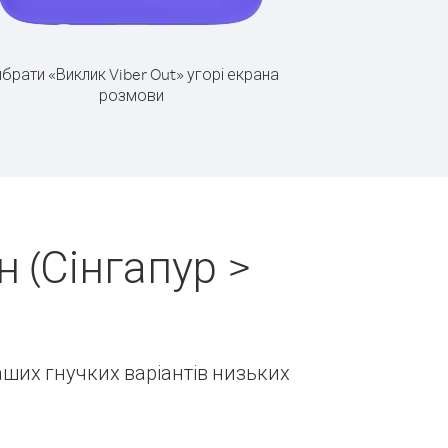
брати «Виклик Viber Out» угорі екрана
розмови
 (Сінгапур >
наших гнучких варіантів низьких