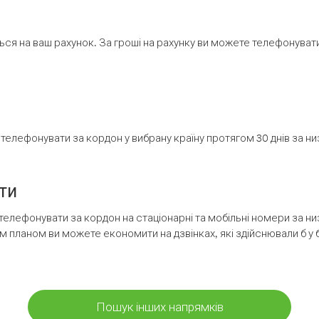
ся на ваш рахунок. За гроші на рахунку ви можете телефонувати н
елефонувати за кордон у вибрану країну протягом 30 днів за н
ти
телефонувати за кордон на стаціонарні та мобільні номери за 
м планом ви можете економити на дзвінках, які здійснювали б у 
Пошук інших напрямків