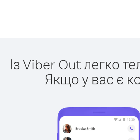
Із Viber Out легко т
Якщо у вас є к