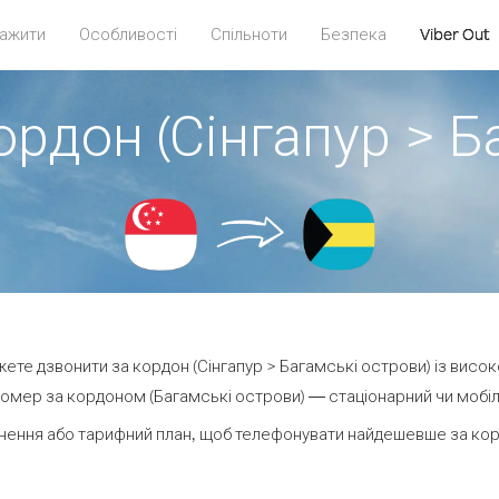
ажити
Особливості
Спільноти
Безпека
Viber Out
ордон (Сінгапур > Б
ожете дзвонити за кордон (Сінгапур > Багамські острови) із висок
омер за кордоном (Багамські острови) — стаціонарний чи мобільн
нення або тарифний план, щоб телефонувати найдешевше за корд