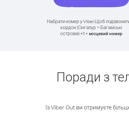
Набрати номер у Viber.
Щоб подзвонити
кордон (Сінгапур > Багамські
острови):
+
+
1
місцевий номер
Поради з те
Із Viber Out ви отримуєте біль