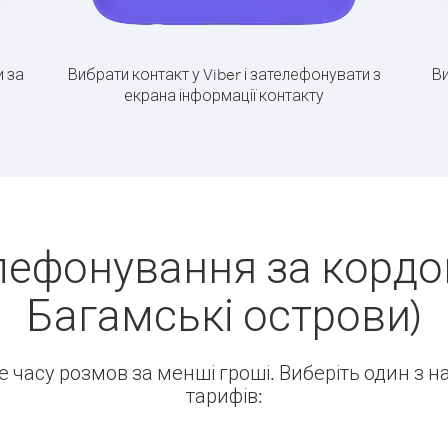
 за
Вибрати контакт у Viber і зателефонувати з
Ви
екрана інформації контакту
лефонування за кордон
Багамські острови)
ше часу розмов за менші гроші. Виберіть один з 
тарифів: