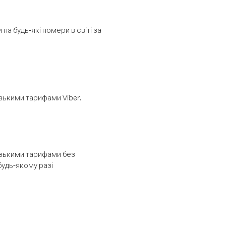
а будь-які номери в світі за
изькими тарифами Viber.
низькими тарифами без
будь-якому разі